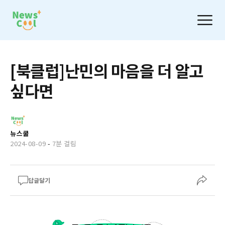
[북클럽]난민의 마음을 더 알고
싶다면
뉴스쿨
2024-08-09
-
7분 걸림
답글달기