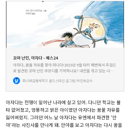
꼬마 난민, 아자다 - 예스24
아자다, 꿈꿀 자유를 찾아 떠나다!2015년 9월 터키 해변에서 주검으
로 발견된 꼬마 난민 쿠르디를 기억하나요? 내전을 겪고 있는 나라,
시리아를 떠나려는 사람들이 탄 보트가 침몰해 세 살 난 아이가 목숨
주니어김영사
자끄 골드스타인 글그림/박진숙감수
을 잃은 사건이 있었습니다. 난민들은 왜 목숨을 걸고 나…
아자다는 전쟁이 일어난 나라에 살고 있어. 다니던 학교는 불
타 없어졌고, 엉뚱하고 밝은 아이였던 아자다는 꿈꿀 자유를
잃어버렸지. 그러던 어느 날 아자다는 유엔에서 파견한 '안
야'라는 사진사를 만나게 돼. 안야를 보고 아자다는 다시 꿈을