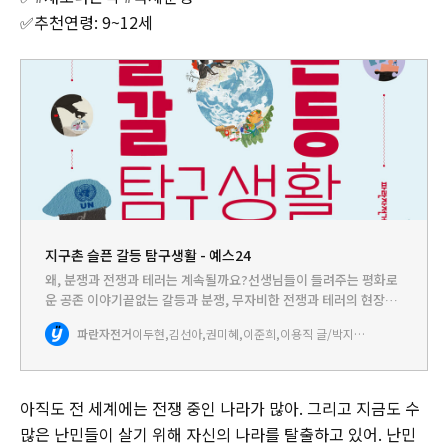
✅추천연령: 9~12세
지구촌 슬픈 갈등 탐구생활 - 예스24
왜, 분쟁과 전쟁과 테러는 계속될까요?선생님들이 들려주는 평화로
운 공존 이야기끝없는 갈등과 분쟁, 무자비한 전쟁과 테러의 현장클
릭 한 번이면 전 세계가 보이는 지구촌 ‘클릭! 생활권’ 속 어린이와 청
파란자전거
이두현,김선아,권미혜,이준희,이용직 글/박지윤 그림
소년에게분쟁을 이해하고 다름을 존중하며 책임을 나누어‘평
화’라…
아직도 전 세계에는 전쟁 중인 나라가 많아. 그리고 지금도 수
많은 난민들이 살기 위해 자신의 나라를 탈출하고 있어. 난민