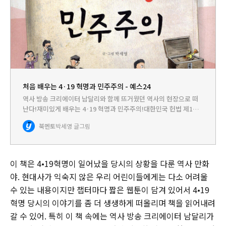
처음 배우는 4·19 혁명과 민주주의 - 예스24
역사 방송 크리에이터 남달리와 함께 뜨거웠던 역사의 현장으로 떠
난다!재미있게 배우는 4·19 혁명과 민주주의!대한민국 헌법 제1조
에는 “대한민국은 민주 공화국이다. 대한민국의 주권은 국민에게 있
북멘토
박세영 글그림
고, 모든 권력은 국민으로부터 나온다.”라고 되어 있다. 한국 현대…
이 책은 4•19혁명이 일어났을 당시의 상황을 다룬 역사 만화
야. 현대사가 익숙지 않은 우리 어린이들에게는 다소 어려울
수 있는 내용이지만 챕터마다 짧은 웹툰이 담겨 있어서 4•19
혁명 당시의 이야기를 좀 더 생생하게 떠올리며 책을 읽어내려
갈 수 있어. 특히 이 책 속에는 역사 방송 크리에이터 남달리가