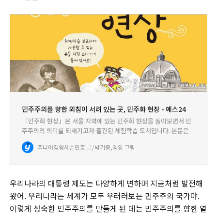
민주주의를 향한 외침이 서려 있는 곳, 민주화 현장 - 예스24
『민주화 현장』은 서울 지역에 있는 민주화 현장을 돌아보면서 민
주주의의 의미를 되새기고자 출간된 체험학습 도서입니다. 본문은
크게 세 부분으로 나누어 첫 번째에는 이승만 정권과 관련된 민주화
주니어김영사
손민호 글/박기종,임양 그림
현장을 답사하고, 두 번째에는 박정희 정권과 관련된 민주화 현장을
둘…
우리나라의 대통령 제도는 다양하게 변하며 지금처럼 발전해
왔어. 우리나라는 세계가 모두 우러러보는 민주주의 국가야.
이렇게 성숙한 민주주의를 만들게 된 데는 민주주의를 향한 열