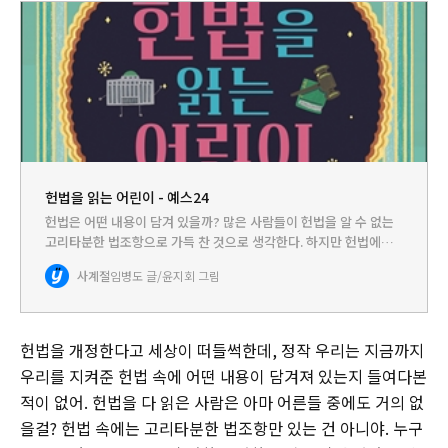
헌법을 읽는 어린이 - 예스24
헌법은 어떤 내용이 담겨 있을까? 많은 사람들이 헌법을 알 수 없는
고리타분한 법조항으로 가득 찬 것으로 생각한다. 하지만 헌법에는
누구든지가 읽고 나면 고개가 끄덕여지는 내용이 담겨 있다. 대한민
사계절
임병도 글/윤지회 그림
국을 어떻게 운영해야 하는지, 국민의 권리와 의무는 무엇인지,…
헌법을 개정한다고 세상이 떠들썩한데, 정작 우리는 지금까지
우리를 지켜준 헌법 속에 어떤 내용이 담겨져 있는지 들여다본
적이 없어. 헌법을 다 읽은 사람은 아마 어른들 중에도 거의 없
을걸? 헌법 속에는 고리타분한 법조항만 있는 건 아니야. 누구