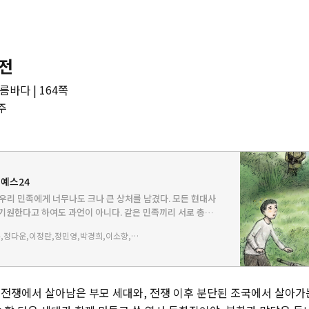
작전
름바다 | 164쪽
주
 예스24
 우리 민족에게 너무나도 크나 큰 상처를 남겼다. 모든 현대사
기원한다고 하여도 과언이 아니다. 같은 민족끼리 서로 총부
죽였고 죽임을 당하였다. 그러나 전쟁 중에도 사람은 살아야
이희분,정다운,이정란,정민영,박경희,이소향,양태은,정주아 글
…
은 전쟁에서 살아남은 부모 세대와, 전쟁 이후 분단된 조국에서 살아가