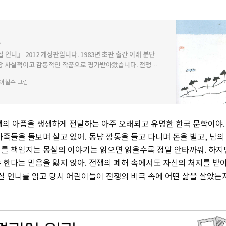
4
 언니』 2012 개정판입니다. 1983년 초판 출간 이래 분단
장 사실적이고 감동적인 작품으로 평가받아왔습니다. 전쟁과
상에서 부모를 잃고 동생들을 돌보면서도 끝내 좌절하지 않고
/이철수 그림
’몽실…
전쟁의 아픔을 생생하게 전달하는 아주 오래되고 유명한 한국 문학이야.
가족들을 돌보며 살고 있어. 동냥 깡통을 들고 다니며 돈을 벌고, 남
를 책임지는 몽실의 이야기는 읽으면 읽을수록 정말 안타까워. 하지
 한다는 믿음을 잃지 않아. 전쟁의 폐허 속에서도 자신의 처지를 
몽실 언니를 읽고 당시 어린이들이 전쟁의 비극 속에 어떤 삶을 살았는