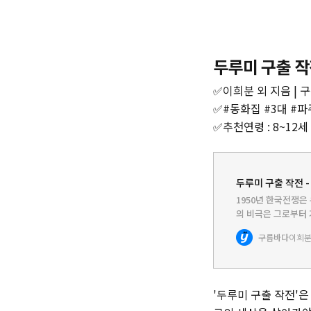
두루미 구출 
✅이희분 외 지음 | 구
✅#동화집 #3대 #파
✅추천연령 : 8~12세
두루미 구출 작전 -
1950년 한국전쟁은
의 비극은 그로부터 
리를 겨누었고 쏘고 
구름바다
만 했다. 생존은 그
'두루미 구출 작전'