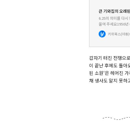
큰 기와집의 오래된 
6.25의 의미를 다
울여 주세요1950년 
족의 평화로운 일상
키위북스(아동)
버지는 모진 고문에
갑자기 터진 전쟁으로
이 끝난 후에도 돌아
된 소원'은 헤어진 
채 생사도 알지 못하고