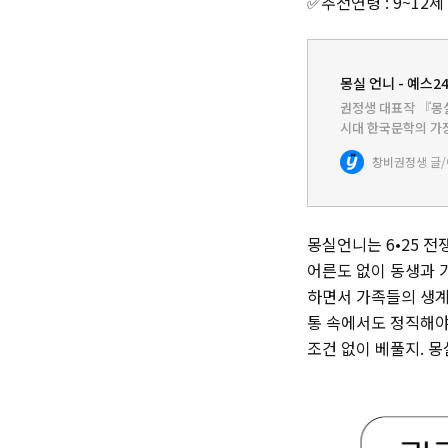
‌✅추천연령 : 9~12세
몽실 언니 - 예스2
권정생 대표작 『몽실
시대 한국문학의 가
가난으로 얼룩진 세
창비
권정생 글
꿋꿋이 삶을 개척한 
몽실언니는 6•25 
어른도 없이 동생과 
하면서 가족들의 생계
통 속에서도 정직해야
조건 없이 베풀지. 