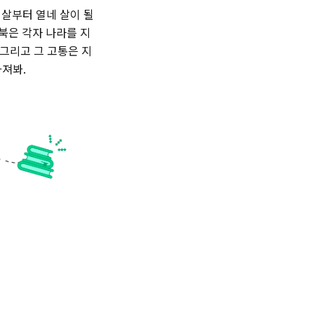
 살부터 열네 살이 될
북은 각자 나라를 지
그리고 그 고통은 지
봐. ‌