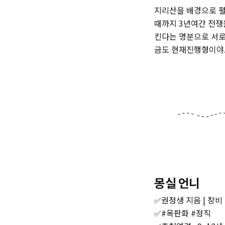
지리산을 배경으로 펼쳐
때까지 3년여간 전쟁
킨다는 명분으로 서로
금도 현재진행형이야. 
‌몽실 언니
✅권정생 지음 | 창비 |
‌✅#목판화 #정직