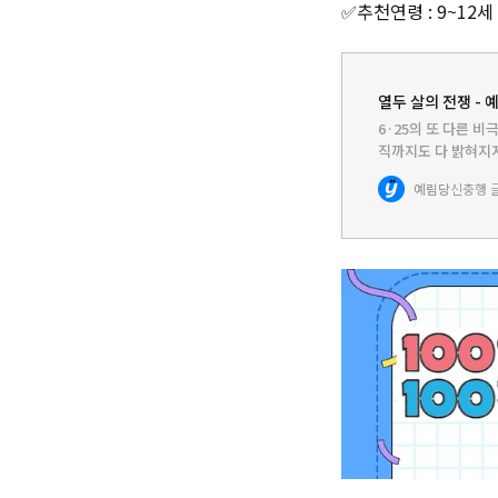
✅추천연령 : 9~12세
열두 살의 전쟁 - 
6·25의 또 다른 
직까지도 다 밝혀지지
살 가을부터 중학생이
예림당
신충행 
해 6·25의 비인간…