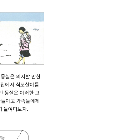
 몽실은 의지할 만한
의 집에서 식모살이를
만 몽실은 이러한 고
받아들이고 가족들에게
지 들여다보자.