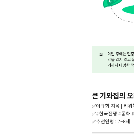
📖
이번 주에는 현
망을 잃지 않고 
기까지 다양한 책
큰 기와집의 오
✅이규희 지음 | 키위북
✅#한국전쟁 #동화 
✅추천연령 : 7~8세