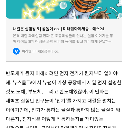
내일은 실험왕 5 | 곰돌이 co. | 미래엔아이세움 - 예스24
본격 대결 과학실험 만화 은 초등학생들의 신나는 실험 이야기를 통
해 아이들에게 어려운 과학 원리와 용어를 쉽고 재미있게 전달하는
실험 대결 만화입니다. 개성 만점 주인공들은 박진감 넘치는 실험 대
미래엔아이세움
곰돌이 co.
결을 통해 초등학교 고학년과 중학 교과서에 수록된 다양한 실험
속…
반도체가 뭔지 이해하려면 먼저 전기가 뭔지부터 알아야
해. 뉴스쿨TV에서 뉴쌤이 가상 공장에서 제일 먼저 설명한
것도 도체, 부도체, 그리고 반도체였잖아. 이 만화는
새벽초 실험반 친구들이 '전기'를 가지고 대결을 펼치는
이야기인데, 전기가 통하는 물질과 통하지 않는 물질이 왜
다른지, 전자석은 어떻게 작동하는지를 재미있는
실험으로 보여줘. 무엇보다 만화책이라서 흥미진진하게