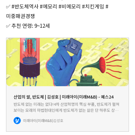
✅ #반도체역사 #메모리 #비메모리 #치킨게임 #
미중패권경쟁
✅ 추천 연령: 9~12세
산업의 쌀, 반도체 | 김성호 | 미래아이(미래M&B) - 예스24
반도체 없는 미래는 없다!4차 산업혁명의 핵심 부품, 반도체가 펼쳐
보이는 모래의 마법현대인에게 반도체가 없는 삶은 단 하루도 상상
하기 어렵습니다. 손안의 스마트폰부터 날마다 타는 자동차까지, 현
미래아이(미래M&B)
김성호
대 문명은 반도체 없이는 움직이지 않기에 반도체를 산업의 쌀이라
고…