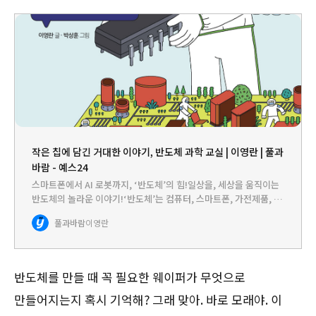
작은 칩에 담긴 거대한 이야기, 반도체 과학 교실 | 이영란 | 풀과
바람 - 예스24
스마트폰에서 AI 로봇까지, ‘반도체’의 힘!일상을, 세상을 움직이는
반도체의 놀라운 이야기!‘반도체’는 컴퓨터, 스마트폰, 가전제품, 자
동차 등 전기에너지를 이용하는 제품들에 꼭 필요한 부품이에요. 또
풀과바람
이영란
한 인공지능(AI), 사물인터넷, 빅데이터 같은 정보통신기…
반도체를 만들 때 꼭 필요한 웨이퍼가 무엇으로
만들어지는지 혹시 기억해? 그래 맞아. 바로 모래야. 이