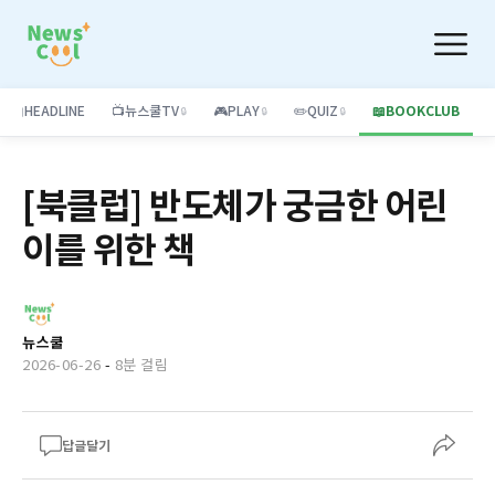
📰
HEADLINE
📺
뉴스쿨TV
🎮
PLAY
✏️
QUIZ
📖
BOOKCLUB
🔒
🔒
🔒
[북클럽] 반도체가 궁금한 어린
이를 위한 책
뉴스쿨
2026-06-26
-
8분 걸림
답글달기