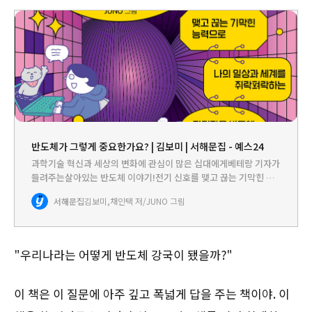
반도체가 그렇게 중요한가요? | 김보미 | 서해문집 - 예스24
과학기술 혁신과 세상의 변화에 관심이 많은 십대에게베테랑 기자가
들려주는살아있는 반도체 이야기!전기 신호를 맺고 끊는 기막힌 능
력으로 세상의 모든 기계를 제어하는 똑똑한 반도체. 스마트폰, 자동
서해문집
김보미,채인택 저/JUNO 그림
차, 스마트워치, AI 스피커... 우리는 매일 반도체로 가득 찬…
"우리나라는 어떻게 반도체 강국이 됐을까?"
이 책은 이 질문에 아주 깊고 폭넓게 답을 주는 책이야. 이