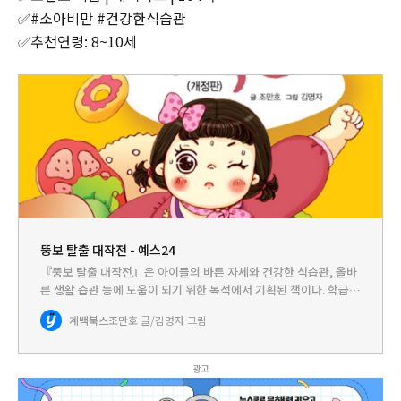
✅#소아비만 #건강한식습관
✅추천연령: 8~10세
뚱보 탈출 대작전 - 예스24
『뚱보 탈출 대작전』은 아이들의 바른 자세와 건강한 식습관, 올바
른 생활 습관 등에 도움이 되기 위한 목적에서 기획된 책이다. 학급에
서 가장 뚱뚱한 아이인 수정이가 비만을 극복하고 올바른 성장과 건
계백북스
조만호 글/김명자 그림
강한 생활로 발전하게 되는 과정을 그리고 있다. 부록으로 소아…
광고