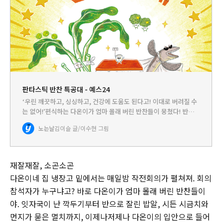
판타스틱 반찬 특공대 - 예스24
‘우린 깨끗하고, 싱싱하고, 건강에 도움도 된다고! 이대로 버려질 수
는 없어!’편식하는 다온이가 엄마 몰래 버린 반찬들이 뭉쳤다! 반찬
특공대는 ‘골고루, 맛있게, 먹게 한다!’는 특명을 완수할 수 있을까?
노는날
김이슬 글/이수현 그림
편식하는 아이들을 위해 뭉쳤다! 우리는 ’반찬 특공대!…
재잘재잘, 소곤소곤
다온이네 집 냉장고 밑에서는 매일밤 작전회의가 펼쳐져. 회의
참석자가 누구냐고? 바로 다온이가 엄마 몰래 버린 반찬들이
야. 잇자국이 난 깍두기부터 반으로 잘린 밥알, 시든 시금치와
먼지가 묻은 멸치까지, 이제나저제나 다온이의 입안으로 들어