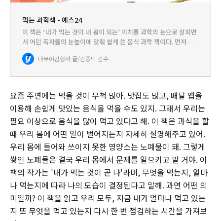
먹는 과학책 - 예스24
이 책은 ‘내가 먹는 것이 내 몸이 되는’ 이치를 과학의 눈으로 살피면
서 어린 독자들의 눈높이에 맞춰 쉽게 쓴 음식 과학 책이다. 먼저 지
은이는 오래 전 원시시대로 거슬러 올라가 음식이 인류 진화에 어떤
나무야
김형자 글/김종덕 감수
영향을 미쳤는지 설명하면서 이야기의 실마리를 풀어 간다.…
요즘 주변에는 먹을 것이 무척 많아. 맛집도 많고, 배달 앱을
이용해 손쉽게 맛있는 음식을 먹을 수도 있지. 그래서 우리는
필요 이상으로 음식을 많이 먹고 있다고 해. 이 책은 과식을 할
때 우리 몸에 어떤 일이 벌어지는지 자세히 설명해주고 있어.
우리 몸에 들어와 쓰이지 못한 영양소는 노폐물이 돼. 그렇게
쌓인 노폐물은 결국 우리 몸에서 문제를 일으키고 말 거야. 이
책의 작가는 '내가 먹는 것이 곧 나'라며, 무엇을 먹는지, 얼마
나 먹는지에 따라 나의 모습이 결정된다고 말해. 과연 어떤 의
미일까? 이 책을 읽고 우리 모두, 지금 내가 얼마나 먹고 있는
지 또 무엇을 먹고 있는지 다시 한 번 점검하는 시간을 가져보