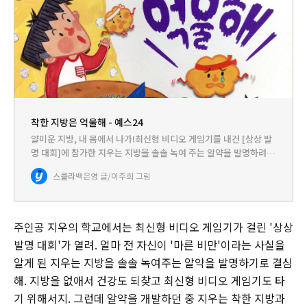
착한 지방은 억울해 - 예스24
얄미운 지방, 내 몸에서 나가!최신형 비디오 게임기를 내건 [상상 발
명 대회]에 참가한 지우는 지방을 솔솔 녹여 주는 알약을 발명하려고
합니다. 마른 줄만 알았던 자신이, 체지방 측정으로 마른 비만이라는
스콜라
백은영 글/이주희 그림
것을 알았기 때문이다. 지방에 관심이 생긴 지우는 지방을…
주인공 지우의 학교에서는 최신형 비디오 게임기가 걸린 '상상
발명 대회'가 열려. 얼마 전 자신이 '마른 비만'이라는 사실을
알게 된 지우는 지방을 솔솔 녹여주는 알약을 발명하기로 결심
해. 지방을 없애서 건강도 되찾고 최신형 비디오 게임기도 타
기 위해서지. 그런데 알약을 개발하던 중 지우는 착한 지방과