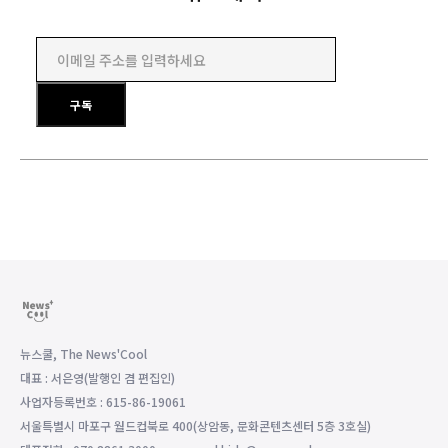
이메일 주소를 입력하세요
구독
뉴스쿨, The News'Cool
대표 : 서은영(발행인 겸 편집인)
사업자등록번호 : 615-86-19061
서울특별시 마포구 월드컵북로 400(상암동, 문화콘텐츠센터 5층 3호실)