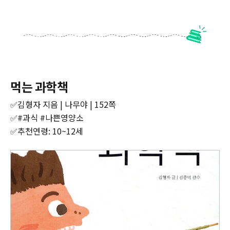
먹는 과학책
✅김형자 지음 | 나무야 | 152쪽
✅#과식 #나쁜영양소
✅추천연령: 10~12세