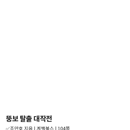
뚱보 탈출 대작전
✅조만호 지음 | 계백북스 | 104쪽