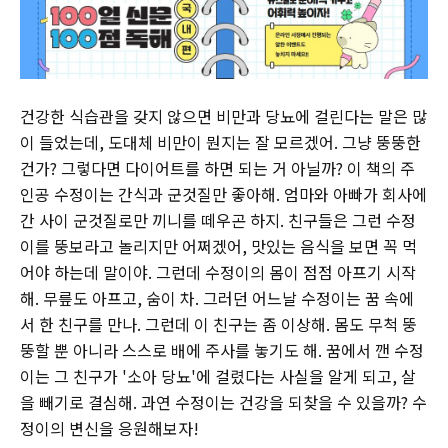
건강한 식습관을 갖지 않으면 비만과 당뇨에 걸린다는 말은 많
이 들었는데, 도대체 비만이 뭔지는 잘 모르겠어. 그냥 뚱뚱한
건가? 그렇다면 다이어트를 하면 되는 거 아닐까? 이 책의 주
인공 수정이는 간식과 군것질만 좋아해. 엄마와 아빠가 회사에
간 사이 군것질로만 끼니를 떼우곤 하지. 친구들은 그런 수정
이를 뚱보라고 놀리지만 어쩌겠어, 맛있는 음식을 보면 꼭 먹
어야 하는데 말이야. 그런데 수정이의 몸이 점점 아프기 시작
해. 무릎도 아프고, 숨이 차. 그러던 어느날 수정이는 꿈 속에
서 한 친구를 만나. 그런데 이 친구는 좀 이상해. 몸도 무척 뚱
뚱할 뿐 아니라 스스로 배에 주사를 놓기도 해. 꿈에서 깬 수정
이는 그 친구가 '소아 당뇨'에 걸렸다는 사실을 알게 되고, 살
을 빼기로 결심해. 과연 수정이는 건강을 되찾을 수 있을까? 수
정이의 변신을 응원해보자!