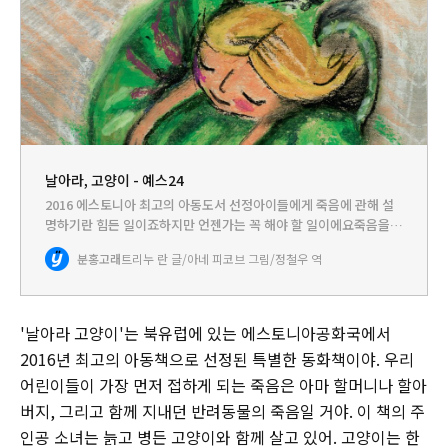
날아라, 고양이 - 예스24
2016 에스토니아 최고의 아동도서 선정아이들에게 죽음에 관해 설
명하기란 힘든 일이죠하지만 언젠가는 꼭 해야 할 일이에요죽음을
생각한다는 것은 삶을 생각하는 것과 같아요태어나고 자라고 나이들
분홍고래
트리누 란 글/아네 피코브 그림/정철우 역
어 가는 것처럼 죽음도 삶의 자연스러운 과정으로 이야기해 주세요
우리는…
'날아라 고양이'는 북유럽에 있는 에스토니아공화국에서
2016년 최고의 아동책으로 선정된 특별한 동화책이야. 우리
어린이들이 가장 먼저 접하게 되는 죽음은 아마 할머니나 할아
버지, 그리고 함께 지내던 반려동물의 죽음일 거야. 이 책의 주
인공 소녀는 늙고 병든 고양이와 함께 살고 있어. 고양이는 한