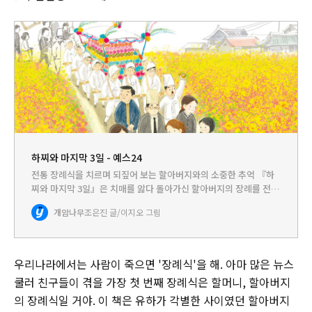
하찌와 마지막 3일 - 예스24
전통 장례식을 치르며 되짚어 보는 할아버지와의 소중한 추억 『하
찌와 마지막 3일』은 치매를 앓다 돌아가신 할아버지의 장례를 전통
방식으로 치르게 되면서, 생전 할아버지와 각별한 사이였던 손녀가
개암나무
조은진 글/이지오 그림
그동안의 추억을 떠올리는 마지막 3일간의 이야기입니다. 읽다 보
면…
우리나라에서는 사람이 죽으면 '장례식'을 해. 아마 많은 뉴스
쿨러 친구들이 겪을 가장 첫 번째 장례식은 할머니, 할아버지
의 장례식일 거야. 이 책은 유하가 각별한 사이였던 할아버지