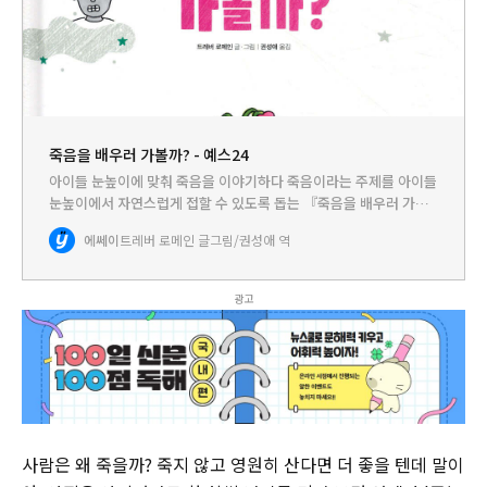
죽음을 배우러 가볼까? - 예스24
아이들 눈높이에 맞춰 죽음을 이야기하다 죽음이라는 주제를 아이들
눈높이에서 자연스럽게 접할 수 있도록 돕는 『죽음을 배우러 가볼
까?』. 어디서부터 어떻게 알려줘야 할지 막막 한 죽음 이야기를 이
에쎄이
트레버 로메인 글그림/권성애 역
해하기 쉽게 풀어 썼습니다. 저자는 이 책의 독자가 되어줄 어린이
들…
광고
사람은 왜 죽을까? 죽지 않고 영원히 산다면 더 좋을 텐데 말이