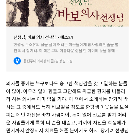
선생님, 바보 의사 선생님 - 예스24
한평생 무소유의 삶을 살며 어려운 이웃들에게 참사랑의 인술을 펼
친 의사 장기려. 이 책은 그의 아름다운 삶을 한 아이의 눈을 통해 바
라본 이야기입니다. 기오는 다리가 많이 아프지만 치료비가 없어 병
웅진주니어
이상희 글/김명길 그림
원에 갈 수 없습니다. 어느 날 엄마는 돈 없는 사람들에게 치료…
의사들 중에는 누구보다도 숭고한 책임감을 갖고 일하는 분들
이 많아. 아무리 일이 힘들고 고단해도 위급한 환자를 나몰라
라 하는 의사는 아마 없을 거야. 이 책에서 소개하는 장기려 박
사는 그 중에서도 특히 바보같을 정도로 한평생 이웃들을 보살
피는 데만 자신을 바친 사람이야. 돈이 없어 진료를 받기 어려
운 사람들에게 특히 더 손을 내밀고, 기꺼이 자신을 희생해가
면서까지 앞장서서 치료를 해준 분이기도 하지. 장기려 선생님