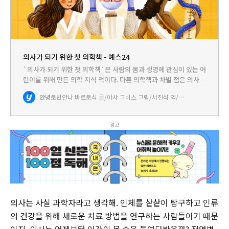
의사가 되기 위한 첫 의학책 - 예스24
`의사가 되기 위한 첫 의학책`은 사람의 몸과 생명에 관심이 있는 어
린이를 위해 만든 의학 지식 책이다. 다른 의학책과 차별 점은 의사라
는 직업에 대해 생각해 볼 수 있도록 한 점이다. 공부를 곧잘 하는 아
안녕로빈
안나 바르토식 글/아샤 그비스 그림/서진석 역/박상민 감수
이를 둔 부모라면 의사는 염두에 두는 직업이다. 특히…
광고
의사는 사실 과학자라고 생각해. 인체를 샅샅이 탐구하고 인류
의 건강을 위해 새로운 치료 방법을 연구하는 사람들이기 때문
이지. 의사는 언제부터 인간의 몸 속을 들여다봤을까? 전염병