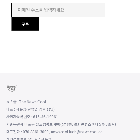
이메일 주소를 입력하세요
구독
뉴스쿨, The News'Cool
대표 : 서은영(발행인 겸 편집인)
사업자등록번호 : 615-86-19061
서울특별시 마포구 월드컵북로 400(상암동, 문화콘텐츠센터 5층 3호실)
대표전화 : 070.8861.3000, newscool.kids@newscool.co
개인정보보호 책임자 : 서은영