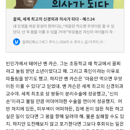
꼴찌, 세계 최고의 신경외과 의사가 되다 - 예스24
내 인생을 바꾼 응원의 한마디는,“마음만 먹으면 무엇이든 할 수 있
단다. 넌 꼭 꿈을 이룰 수 있을 거야!”부모들은 자신의 아이들이 자라
서 크게 성공하게 되기를 바랍니다. 크게 성공하는 것의 내용은 사람
알라딘북스
그레그 루이스,데보라 쇼 루이스 글/이주미,이주영 역
마다 다를 것입니다. 그러나 무엇보다도 성공한다는 것이 돈…
빈민가에서 태어난 벤 카슨. 그는 초등학교 때 학교에서 꼴찌
라고 놀림 받던 소년이었다고 해. 그리고 흑인이라는 이유로
따돌림을 받기도 했고. 하지만 벤 카슨은 '마음만 먹으면 무엇
이든 이룰 수 있다'고 믿었대. 벤 카슨은 세계 최고의 신경외과
교수야. 세계 최초로 샴 쌍둥이 분리수술에 성공했고, '신의
손'이라고 불릴 만큼 어마어마한 수술을 연이어 성공했지. 어
떤 처지에 있든, 피부색이 어떠하든, 집에 돈이 많든 적든 하고
싶은 일이 있다면 그 꿈을 향해 달려야 해. 물론 실패할 수도 있
지. 하지만 도전해보지 않고 포기한다면 그보다 후회되는 일은