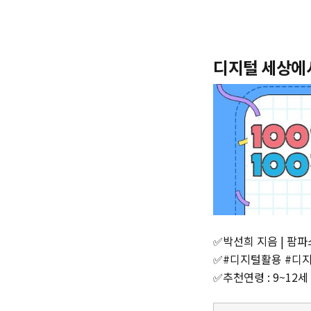
디지털 세상에서
✅박선희 지음 | 팜파스
✅#디지털활용 #디
✅추천연령 : 9~12세