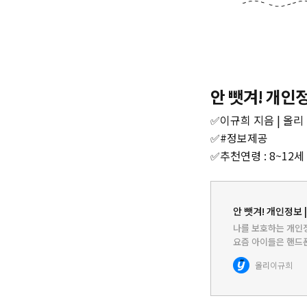
안 뺏겨! 개인
✅이규희 지음 | 올리 
✅#정보제공
✅추천연령 : 8~12세
안 뺏겨! 개인정보 |
나를 보호하는 개인
요즘 아이들은 핸드폰
쓰게 할 수도 없다.
올리
이규희
이기도 하고, 친구