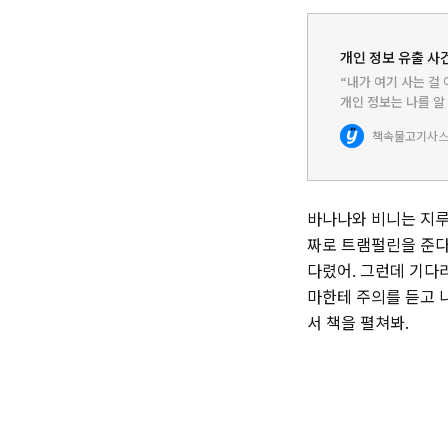
개인 정보 유출 사건
“내가 여기 사는 걸
개인 정보는 나를 알 
족 관계, 직업, 소속
책속물고기
사스
정보는 다…
바나나와 비니는 지루
짜로 트램펄린을 준다
다렸어. 그런데 기다
마한테 주의를 듣고 
서 책을 펼쳐봐.