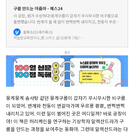
구름 만드는 아줌마 - 예스24
이 공장, 뭔가 수상하다!뭉게구름이 갑자기 무시무시한 비구름으로
돌변했습니다. 번개가 쉴 새 없이 번쩍번쩍 내리치고, 천둥이 우르르
쾅쾅 땅을 뒤흔들었습니다. 믿을 수 없는 것은 이 모든 일이 버려진
을파소(21세기북스)
공장 안에서 일어나고 있다는 거예요! 뇌성마비에 걸린 한 여자…
맥밀란교육연구소,벤 스미스 글/김용대 그림/최수희 역
광고
뭉게뭉게 솜사탕 같던 뭉게구름이 갑자기 무시무시한 비구름
이 되었어. 번개와 천둥이 번갈아가며 우르릉 쾅쾅, 번쩍번쩍
내리치고 있어. 이런 일이 벌어진 곳은 어디일까? 바로 공장이
야! 이 책은 허리케인을 연구하는 기상학자 알렉산드라가 구
름을 만드는 과정을 보여주는 동화야. 그런데 알렉산드라는 다