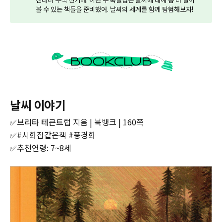
볼 수 있는 책들을 준비했어. 날씨의 세계를 함께 탐험해보자!
날씨 이야기
✅브리타 테큰트럽 지음 | 북뱅크 | 160쪽
✅#시화집같은책 #풍경화
✅추천연령: 7~8세