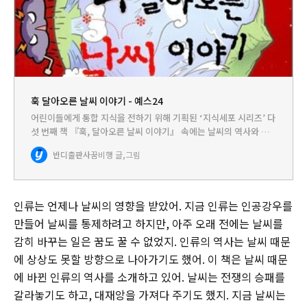
훅 달아오른 날씨 이야기 - 예스24
어린이들에게 통합 지식을 전하기 위해 기획된 ‘지식세포 시리즈’ 다
섯 번째 책 『훅, 달아오른 날씨 이야기』 속에는 날씨의 역사와 함
께, 기후문제를 둘러싼 여러 가지 가지 토론 주제가 들어 있습니다.
반디출판사
꿈비행 글,그림
부록에서는 날씨와 관련된 순 우리말 사전과 날씨에 얽힌 세계…
인류는 언제나 날씨의 영향을 받았어. 지금 인류는 인공강우를
만들어 날씨를 통제하려고 하지만, 아주 오래 전에는 날씨를
감히 바꾸는 일은 꿈도 꿀 수 없었지. 인류의 역사는 날씨 때문
에 상상도 못할 방향으로 나아가기도 했어. 이 책은 날씨 때문
에 바뀐 인류의 역사를 소개하고 있어. 날씨는 전쟁의 승패를
갈라놓기도 하고, 대재앙을 가져다 주기도 했지. 지금 날씨는