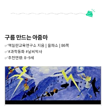
구름 만드는 아줌마
✅맥밀란교육연구소 지음 | 을파소 | 86쪽
✅#과학동화 #날씨박사
✅추천연령: 8~9세