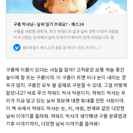
구름 박사님~ 날씨 일기 쓰세요? - 예스24
구름을 사랑한 과학자, 루크 하워드의 삶과 날씨 과학 이야기 사람들
이 주고받는 인사에서 날씨 이야기가 빠지지 않게 되었습니다. 종잡
을 수 없는 날씨 변화가 우리 일상에 큰 영향을 미치고 있고, 기후 변
봄나무
줄리 해너,조앤 홀럽 글/페이지 빌린-프라이 그림/이수영 역/허창회 감수
화는 이제 인류가 직면한 커다란 화두가 되었기 때문입니다.…
구름에 이름이 있다는 사실을 알아? 고적운은 보통 하늘 중간
높이에 잘 뜨는 구름이야. 이 구름이 뜨면 비나 눈이 내리는 경
우가 많지. 구름은 모두 열 갈래로 구분할 수 있대. 그걸 어떻게
알았냐고? 바로 루크 하워드 박사 덕분이지. 하워드 박사는 우
리가 지금 알고 있는 날씨 정보에 대한 토대를 만든 사람이야.
이 책 속에서 하워드 박사는 눈, 비, 바람, 번개와 같은 다양한
날씨 이야기를 들려줘. 하워드 박사가 생각해낸 구름 분류법과
기후 이야기까지, 다양한 날씨 이야기를 들어봐!