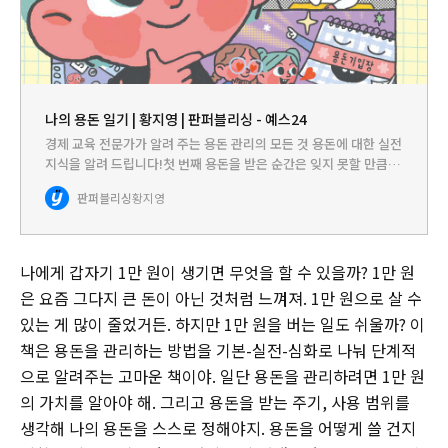
나의 용돈 일기 | 황지영 | 판퍼블리싱 - 예스24
경제 교육 전문가가 알려 주는 용돈 관리의 모든 것 용돈에 대한 실전
지식을 알려 드립니다!첫 번째 용돈을 받은 순간은 잊지 못할 만큼 벅
찹니다. 난생 처음 내 마음대로 쓸 수 있는 돈이 생겼으니까요. 하지
판퍼블리싱
황지영
만 선뜻 쓰기 어렵습니다. 처음 생긴 내 돈이라 쓰기…
나에게 갑자기 1만 원이 생기면 무엇을 할 수 있을까? 1만 원
은 요즘 그다지 큰 돈이 아닌 것처럼 느껴져. 1만 원으로 살 수
있는 게 많이 줄었거든. 하지만 1만 원을 버는 일도 쉬울까? 이
책은 용돈을 관리하는 방법을 기본-실전-심화로 나눠 단계적
으로 알려주는 고마운 책이야. 일단 용돈을 관리하려면 1만 원
의 가치를 알아야 해. 그리고 용돈을 받는 주기, 사용 범위를
생각해 나의 용돈을 스스로 정해야지. 용돈을 어떻게 쓸 건지