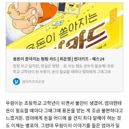
용돈이 쏟아지는 펑펑 카드 | 최은영 | 썬더키즈 - 예스24
펑펑 쓰고 싶지만, 현실은 텅텅… 돈 쓰는 법도 공부가 필요해! 초등
학교 고학년이 된 우람이. 돈이 필요할 때마다 엄마에게 그때그때 요
청하는 방식이 불편하게 느껴집니다. 자기만의 사생활이 필요하다고
썬더키즈
최은영
느낀 우람이는 용돈을 받고 싶다고 말합니다. 하지만 엄마가 제…
우람이는 초등학교 고학년이 되면서 불만이 생겼어. 엄마한테
돈이 필요할 때마다 그때그때 용돈을 받는 게 조금 불편하다고
느꼈거든. 엄마에게 돈을 어디에 쓸 건지 죄다 말해야 하는 것
도 이제는 별로야. 그런데 우람이의 이야기를 들은 엄마가 일