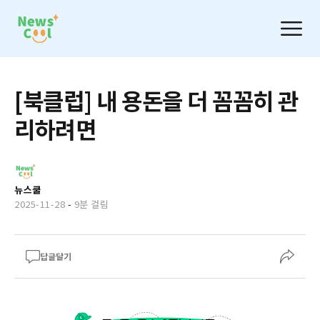
[북클럽] 내 용돈을 더 꼼꼼히 관
리하려면
뉴스쿨
2025-11-28
-
9분 걸림
답글달기