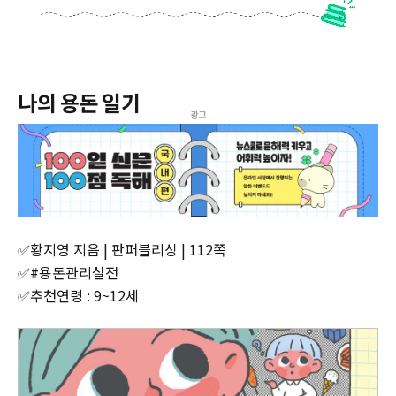
나의 용돈 일기
광고
✅황지영 지음 | 판퍼블리싱 | 112쪽
✅#용돈관리실전
✅추천연령 : 9~12세