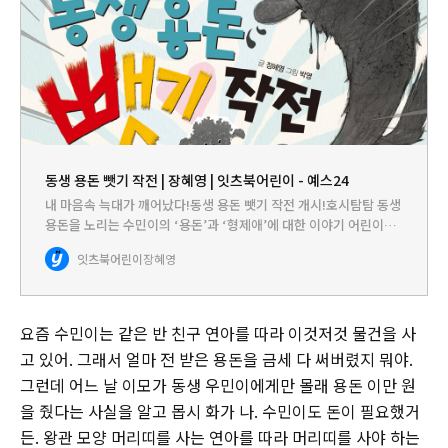
동생 용돈 뺏기 작전 | 장혜영 | 잇츠북어린이 - 예스24
내 마음속 늑대가 깨어났다!동생 용돈 뺏기 작전 개시!호시탐탐 동생
용돈을 노리는 수민이의 ‘용돈’과 ‘형제애’에 대한 이야기 어린이들
에게 합리적인 경제관념을 심어 주기 위해서 정기적으로 용돈을 주
잇츠북어린이
장혜영
는 경우가 많습니다. 하지만 계획을 세워서 규모 있게 용돈을…
요즘 수민이는 같은 반 친구 연아를 따라 이것저것 물건을 사
고 있어. 그래서 얼마 전 받은 용돈을 금세 다 써버렸지 뭐야.
그런데 어느 날 이모가 동생 우민이에게만 몰래 용돈 이만 원
을 줬다는 사실을 알고 몹시 화가 나. 수민이도 돈이 필요했거
든. 왕관 모양 머리띠를 사는 연아를 따라 머리띠를 사야 하는