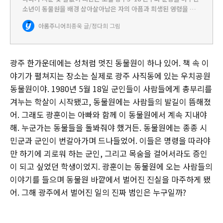
소년이 동물원을 배경 삼아살아남은 자의 아픔과 희생된 영령을 위
로하는 노래를 부르다1980년 5월 광주는 군홧발과 총칼, 몽둥이에
아롬주니어
최종욱 글/정다희 그림
신음하며 처절히 저항하다 스러졌다. 그날 광주는 주검이자 슬…
광주 한가운데에는 성처럼 멋진 동물원이 하나 있어. 책 속 이
야기가 펼쳐지는 장소는 실제로 광주 사직동에 있는 우치공원
동물원이야. 1980년 5월 18일 군인들이 사람들에게 총부리를
겨누는 학살이 시작됐고, 동물원에는 사람들의 발길이 뜸해졌
어. 그래도 광훈이는 아빠와 함께 이 동물원에서 계속 지내야
해. 누군가는 동물들을 돌봐줘야 했거든. 동물원에는 종종 시
민군과 군인이 번갈아가며 드나들었어. 이들은 명령을 따라야
만 하기에 괴로워 하는 군인, 그리고 목숨을 걸어서라도 증인
이 되고 싶었던 학생이었지. 광훈이는 동물원에 오는 사람들의
이야기를 들으며 동물원 바깥에서 벌어진 진실을 마주하게 됐
어. 그해 광주에서 벌어진 일의 진짜 범인은 누구일까?