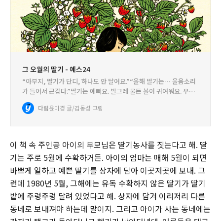
그 오월의 딸기 - 예스24
“아부지, 딸기가 단디, 하나도 안 달어요.”“올해 딸기는… 울음소리
가 들어서 근갑다.”딸기는 예뻐요. 발그레 물든 볼이 귀여워요. 우리
집 딸기밭에 딸기는 거저 열린 게 하나도 없대요. 엄마는 예쁜 딸기는
다림
윤미경 글/김동성 그림
상자에 담고 나한테는 무르고 못생긴 딸기만 줘요. 그…
이 책 속 주인공 아이의 부모님은 딸기농사를 짓는다고 해. 딸
기는 주로 5월에 수확하거든. 아이의 엄마는 매해 5월이 되면
바쁘게 일하고 예쁜 딸기를 상자에 담아 이곳저곳에 보내. 그
런데 1980년 5월, 그해에는 유독 수확하지 않은 딸기가 딸기
밭에 주렁주렁 달려 있었다고 해. 상자에 담겨 이리저리 다른
동네로 보내져야 하는데 말이지. 그리고 아이가 사는 동네에는