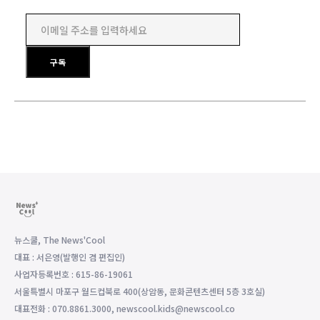
이메일 주소를 입력하세요
구독
뉴스쿨, The News'Cool
대표 : 서은영(발행인 겸 편집인)
사업자등록번호 : 615-86-19061
서울특별시 마포구 월드컵북로 400(상암동, 문화콘텐츠센터 5층 3호실)
대표전화 : 070.8861.3000, newscool.kids@newscool.co