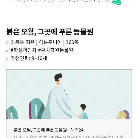
붉은 오월, 그곳에 푸른 동물원
✅최종욱 지음 | 아롬주니어 | 160쪽
✅#학살책임자 #우치공원동물원
✅추천연령: 9~10세
붉은 오월, 그곳에 푸른 동물원 - 예스24
나라가 지운 빚 말없이 떠안은 오월 광주5·18 민주화 운동을 마주한