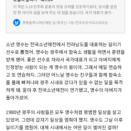
이 책은 5.18 민주화 운동의 핏빛 상처를 강조하기보다, 당시를 살았
던 한 아이의 삶을 보여 주는 데 힘을 쏟습니다. 국가 대표가 꿈이었
고, 아버지에게 인정받고 싶었고, 경쟁자인 친구를 이기기 위해 갖은
푸른숲주니어
김해원 글/홍정선 그림/전국초등사회교과모임 감수
애를 썼던 평범하디 평범한 아이, 명수의 단란한 일상을…
소년 명수는 전국소년체전에서 전라남도를 대표하는 달리기
선수로 뽑혔어. 명수는 광주에서 합숙소 생활을 하면서 훈련을
받게 됐어. 좋은 선수로 자라서 국가대표가 되고 아버지에게
인정받는 사람이 되는 게 명수의 꿈이야. 그래서 매일 연습하
고 또 연습하지. 그러던 어느날 명수는 친구들과 함께 합숙소
를 몰래 빠져나와 광주 시내로 갔다가 믿을 수 없는 일을 목격
하게 돼. 얼마 후 전국소년체전이 연기됐고, 명수의 아버지가
돌아가셨어.
1980년 광주의 사람들은 모두 명수처럼 평범한 일상을 살고
있었어. 그런데 갑자기 일상을 멈춰야 했지. 명수도 그날 이후
달리기를 멈췄어. 대체 시내에서는 어떤 일이 벌어진 걸까?