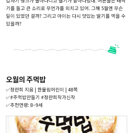
갑자기 탱크가 돌아다니고 헬기가 날아다녔대. 어른들은 태극
기를 들고 큰 소리로 무언가를 외치고 있어. 그해 5월엔 무슨
일이 있었던 걸까? 그리고 아이는 다시 맛있는 딸기를 먹을 수
있을까?
오월의 주먹밥
✅정란희 지음 | 한울림어린이 | 48쪽
✅#주먹밥만들기 #정란희작가신작
✅추천연령: 8~9세