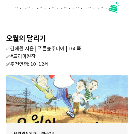
오월의 달리기
✅김해원 지음 | 푸른숲주니어 | 160쪽
✅#드라마원작
✅추천연령: 10~12세
오월의 달리기 - 예스24