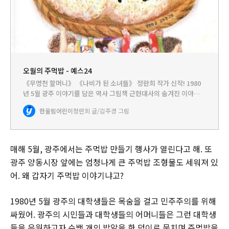
오월의 주먹밥 - 예스24
《무명천 할머니》 《나비가 된 소녀들》 정란희 작가 신작! 1980
년 5월 광주 이야기를 담은 역사 그림책 근현대사의 숨겨진 이야기들
을 널리 알리는 데 힘쓰며 〈평화인권문학상〉을 수상한 바 있는 정
한울림어린이
정란희 글/김주경 그림
란희 작가의 역사 그림책 《오월의 주먹밥》이 출간되었습니다. 1…
매해 5월, 광주에서는 주먹밥 만들기 행사가 열린다고 해. 또
광주 양동시장 앞에는 엄청나게 큰 주먹밥 조형물도 세워져 있
어. 왜 갑자기 주먹밥 이야기냐고?
1980년 5월 광주의 대학생들은 목숨을 걸고 민주주의를 위해
싸웠어. 광주의 시민들과 대학생들의 어머니들은 그런 대학생
들을 응원하고자 수백 개의 밥알을 한 덩이로 뭉치며 주먹밥을