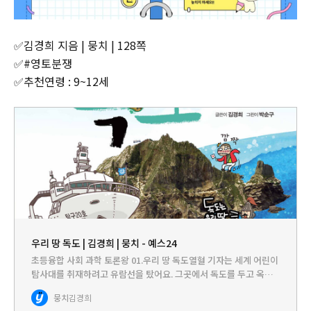
✅김경희 지음 | 뭉치 | 128쪽
✅#영토분쟁
✅추천연령 : 9~12세
우리 땅 독도 | 김경희 | 뭉치 - 예스24
초등융합 사회 과학 토론왕 01.우리 땅 독도열혈 기자는 세계 어린이
탐사대를 취재하려고 유람선을 탔어요. 그곳에서 독도를 두고 옥신
각신하는 우리나라와 일본의 아이들을 만났지요. 가만히 이야기를
뭉치
김경희
들어 보니 일본 아이의 우기기 내공은 상상 그 이상! 불타오르는…