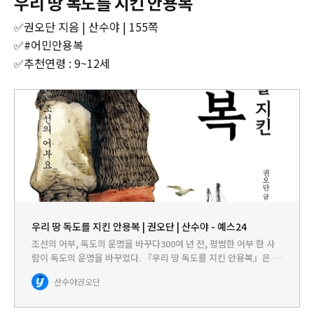
우리 땅 독도를 지킨 안용복
✅권오단 지음 | 산수야 | 155쪽
✅#어민안용복
✅추천연령 : 9~12세
우리 땅 독도를 지킨 안용복 | 권오단 | 산수야 - 예스24
조선의 어부, 독도의 운명을 바꾸다300여 년 전, 평범한 어부 한 사
람이 독도의 운명을 바꾸었다. 『우리 땅 독도를 지킨 안용복』은 일
본으로부터 울릉도와 독도를 지켜 낸 조선의 어부 안용복의 이야기
산수야
권오단
다. 아무 권력도 없는 어부 한 사람이 어떻게 울릉도와 독도를…