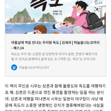
아홉살에 처음 만나는 우리땅 독도 | 김세라 | 하늘을나는코끼리
- 예스24
독도는 우리 땅! 소중한 걸 당연하게 여기다 보면, 언젠가 빼앗기게
될 수 있어요.동해바다 끝에 있는 조그마한 섬, ‘독도’는 우리나라 경
찰이 지키고 있고, 우리나라 어부들이 날마다 고기잡이를 하는 ‘대한
하늘을나는코끼리
김세라
민국’의 영토입니다. 하지만 언제부턴가 독도는 ’분쟁지역…
이 책의 주인공 시우는 삼촌과 함께 울릉도와 독도를 여행하기
로 해. 삼촌은 드론으로 멋진 풍경을 촬영하는 일을 하는 분이
야. 삼촌과 여행을 떠나면서 시우는 일본의 마구잡이 사냥 때
문에 독도의 소중한 생명체인 강치가 멸종해버렸다는 사실을