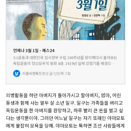
언제나 3월 1일 - 예스24
3.1운동과 대한민국 임시정부 수립 100주년을 맞이해다시 돌아보는
독립운동의 정신모두의 동화 8권. 1919년 일제 강점기를 배경으로
한 이야기다. 일찍이 아버지가 돌아가시고, 할아버지, 엄마, 어린 동
리틀씨앤톡
장경선 글/신민재 그림
생 민구와 함께 사는 열두 살 소년 일구. 아버지는 의병…
의병활동을 하던 아버지가 돌아가시고 할아버지, 엄마, 어린
동생과 함께 사는 열두 살 소년 일구. 일구는 가족들을 버리고
독립운동을 한 아버지를 원망하고, 하루 빨리 큰 돈을 벌고 싶
다는 생각뿐이야. 그러던 어느날 일구는 자기 또래인 야마모토
에게 붙잡혀 모욕을 당해. 야마모토는 툭하면 조선 사람들에게