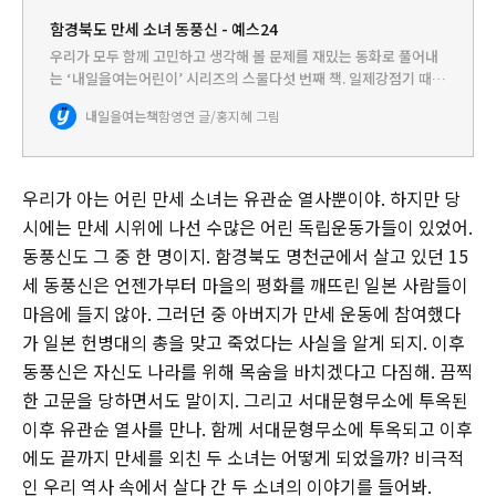
함경북도 만세 소녀 동풍신 - 예스24
우리가 모두 함께 고민하고 생각해 볼 문제를 재밌는 동화로 풀어내
는 ‘내일을여는어린이’ 시리즈의 스물다섯 번째 책. 일제강점기 때
나라의 독립을 위해 헌신했던 열다섯 살 소녀 동풍신에 관한 동화이
내일을여는책
함영연 글/홍지혜 그림
다.우리가 익히 알고 있는 유관순처럼 저 북쪽 함경북도에도 일제
강…
우리가 아는 어린 만세 소녀는 유관순 열사뿐이야. 하지만 당
시에는 만세 시위에 나선 수많은 어린 독립운동가들이 있었어.
동풍신도 그 중 한 명이지. 함경북도 명천군에서 살고 있던 15
세 동풍신은 언젠가부터 마을의 평화를 깨뜨린 일본 사람들이
마음에 들지 않아. 그러던 중 아버지가 만세 운동에 참여했다
가 일본 헌병대의 총을 맞고 죽었다는 사실을 알게 되지. 이후
동풍신은 자신도 나라를 위해 목숨을 바치겠다고 다짐해. 끔찍
한 고문을 당하면서도 말이지. 그리고 서대문형무소에 투옥된
이후 유관순 열사를 만나. 함께 서대문형무소에 투옥되고 이후
에도 끝까지 만세를 외친 두 소녀는 어떻게 되었을까? 비극적
인 우리 역사 속에서 살다 간 두 소녀의 이야기를 들어봐.