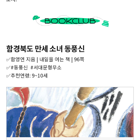
함경북도 만세 소녀 동풍신
✅함영연 지음 | 내일을 여는 책 | 96쪽
✅#동풍신 #서대문형무소
✅추천연령: 9~10세