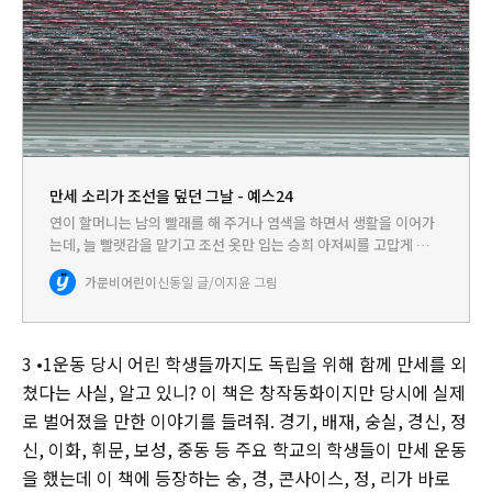
만세 소리가 조선을 덮던 그날 - 예스24
연이 할머니는 남의 빨래를 해 주거나 염색을 하면서 생활을 이어가
는데, 늘 빨랫감을 맡기고 조선 옷만 입는 승희 아저씨를 고맙게 여긴
다. 어느 날 연이의 집에 이름이 숭, 경, 콘사이스, 정, 리인 학생들이
가문비어린이
신동일 글/이지윤 그림
오는데, 그들은 직접 쓰고 그린 광고문과 태극기를 컴…
3 •1운동 당시 어린 학생들까지도 독립을 위해 함께 만세를 외
쳤다는 사실, 알고 있니? 이 책은 창작동화이지만 당시에 실제
로 벌어졌을 만한 이야기를 들려줘. 경기, 배재, 숭실, 경신, 정
신, 이화, 휘문, 보성, 중동 등 주요 학교의 학생들이 만세 운동
을 했는데 이 책에 등장하는 숭, 경, 콘사이스, 정, 리가 바로