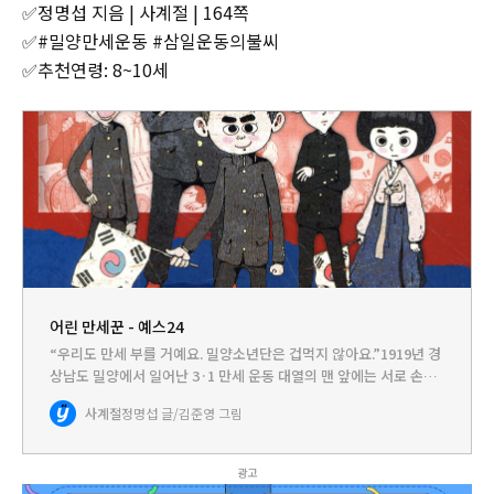
✅정명섭 지음 | 사계절 | 164쪽
✅#밀양만세운동 #삼일운동의불씨
✅추천연령: 8~10세
어린 만세꾼 - 예스24
“우리도 만세 부를 거예요. 밀양소년단은 겁먹지 않아요.”1919년 경
상남도 밀양에서 일어난 3·1 만세 운동 대열의 맨 앞에는 서로 손을
꼭 잡은 어린이들이 있었습니다. 이들은 일본의 감시를 피해 밤마다
사계절
정명섭 글/김준영 그림
태극기를 만들고, 친구들을 설득해 교문을 나섰습니다.…
광고