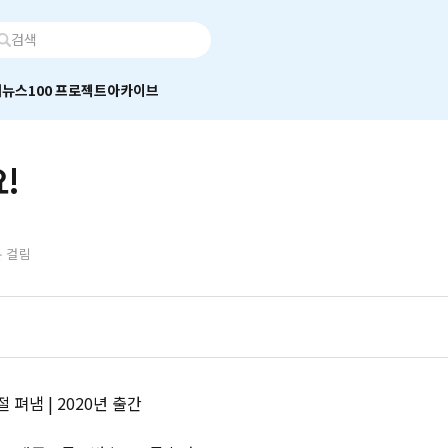
어
뉴스100 프로젝트
아카이브
!
분 걸림
 펴냄 | 2020년 출간