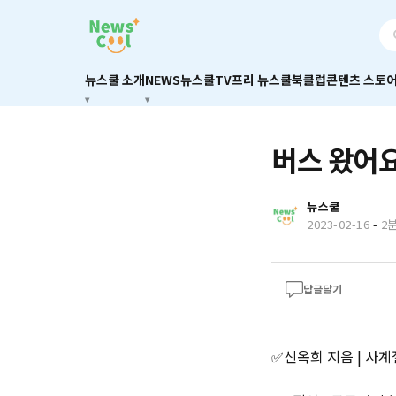
뉴스쿨 소개
NEWS
뉴스쿨TV
프리 뉴스쿨
북클럽
콘텐츠 스토
버스 왔어요
뉴스쿨
2023-02-16
-
2
답글달기
✅신옥희 지음 | 사계절