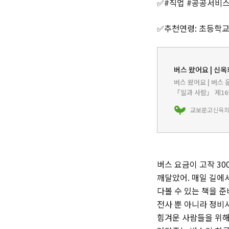
✅#직업 #공공서비스
✅추천연령: 초등학교
버스 왔어요 | 신옥
버스 왔어요 | 버스
「일과 사람」 제16
데려다주는 대중교통
교보문고
신옥
버스 요금이 고작 3
깨달았어. 매일 길에서
다볼 수 있는 책을 
전사 뿐 아니라 정비사
힘겨운 사람들을 위해 