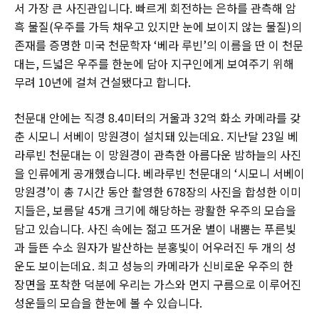
서 가장 큰 사진관입니다. 빠르게 회전하는 은하를 관측해 암
흑 물질(우주를 가득 채우고 있지만 눈에 보이지 않는 물질)의
존재를 증명한 미국 천문학자 ‘베라 루빈’의 이름을 딴 이 천문
대는, 드넓은 우주를 한눈에 담아 지구인에게 보여주기 위해
무려 10년에 걸쳐 건설됐다고 합니다.
천문대 안에는 직경 8.4미터의 거울과 32억 화소 카메라를 갖
춘 시모니 서베이 망원경이 설치돼 있는데요. 지난달 23일 베
라루빈 천문대는 이 망원경이 관측한 아름다운 밤하늘의 사진
을 인류에게 공개했습니다. 베라루빈 천문대의 ‘시모니 서베이
망원경’이 총 7시간 동안 촬영한 678장의 사진을 합성한 이미
지들은, 보름달 45개 크기에 해당하는 광활한 우주의 모습을
담고 있습니다. 사진 속에는 젊고 뜨거운 별이 내뿜는 푸른빛
과 들뜬 수소 원자가 발산하는 분홍빛이 어우러진 두 개의 성
운도 보이는데요. 최고 성능의 카메라가 신비로운 우주의 한
장면을 포착한 덕분에 우리는 가스와 먼지 구름으로 이루어진
성운들의 모습을 한눈에 볼 수 있습니다.