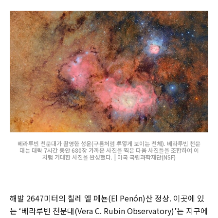
베라루빈 천문대가 촬영한 성운(구름처럼 뿌옇게 보이는 천체). 베라루빈 천문
대는 대략 7시간 동안 680장 가까운 사진을 찍은 다음 사진들을 조합하여 이
처럼 거대한 사진을 완성했다. | 미국 국립과학재단(NSF)
해발 2647미터의 칠레 엘 페뇬(El Penón)산 정상. 이곳에 있
는 ‘베라루빈 천문대(Vera C. Rubin Observatory)’는 지구에