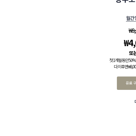
월간
₩
8
₩
4
첫 1개월 동안 5
다. 이후엔 ₩8,
유료 