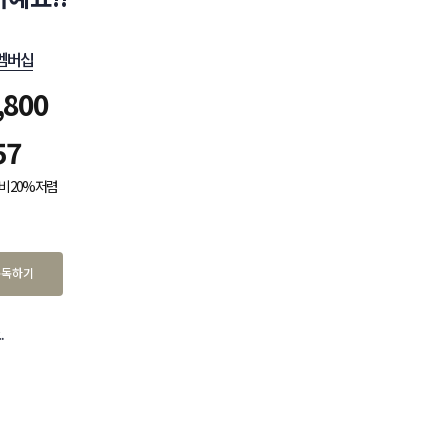
멤버십
,800
57
비 20% 저렴
구독하기
.