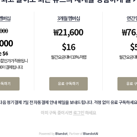
 멤버십
3개월 멤버십
연간 
₩
21,600
₩
76
,000
,000
$
16
$
$
6
월간 요금 대비 10% 저렴
월간 요금 대
0% 할인가가 적용됩니
000이 결제됩니다.
구독하기
유료 구독하기
유료 
다음 정기결제 7일 전 자동결제 안내 메일을 보내드립니다. 걱정 없이 유료 구독하세요
이미 구독 중이시면
로그인
하세요
Powered by
Bluedot
, Partner of
BluedotAI