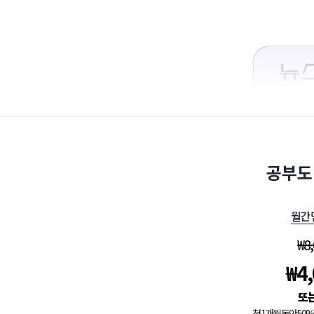
공부도
월간
₩
8
₩
4
첫 1개월 동안 5