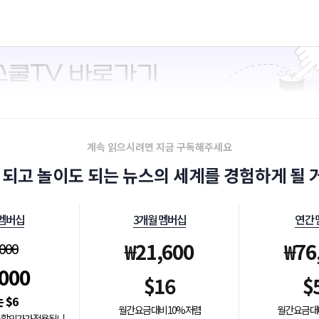
계속 읽으시려면 지금 구독해주세요
 되고 놀이도 되는 뉴스의 세계를 경험하게 될 거
 멤버십
3개월 멤버십
연간 
₩
21,600
₩
76
,000
,000
$
16
$
$
6
월간 요금 대비 10% 저렴
월간 요금 대
0% 할인가가 적용됩니