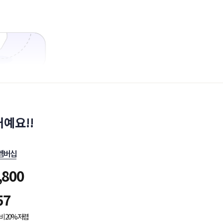
예요!!
멤버십
,800
57
비 20% 저렴