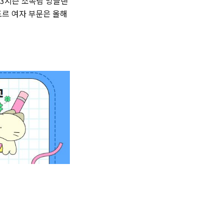
023시즌 소속팀 잉글랜
도르 여자 부문은 올해