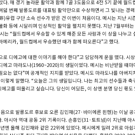
았다. 매 경기 놀라운 활약과 함께 7골 3도움으로 4전 5기 끝에 월
 여덟 번째 발롱도르를 대표팀 활약만으로 수상하면서 그 빛나는 경력
非)유럽 구단 소속 선수가 받은 건 이번이 처음이다. 메시는 지난 시
 불화 등에 시달리며 인상적인 활약을 펼치지 못했다. 지난 7월부터는
메시는 “월드컵에서 우승할 수 있게 해준 모든 사람과 이 상을 나누고
 아메리카, 월드컵에서 우승했던 때가 함께 떠오른다”고 했다.
으로 디에고에 대한 이야기를 해야 한다”고 담담하게 운을 뗐다. 시상
디에고 마라도나(1960~2020)의 생일이었다. 메시는 비난받을 때
 필요는 없다”며 공개적인 지지를 받았다. 메시도 마라도나를 아버지
이렇게 말했다. “오늘은 그의 생일입니다. 나는 최고의 선수들과 
디에고를 떠올리고 싶습니다. 당신이 어딨든, 이 상엔 분명 당신 몫도 
음으로 발롱도르 후보로 오른 김민재(27·바이에른 뮌헨)는 이날 
. 아시아 역대 공동 2위 기록이다. 손흥민(31·토트넘)이 지난해 아
19년엔 올해 김민재와 같은 22위에 있었다. 메시에게 밀려 2위로 아