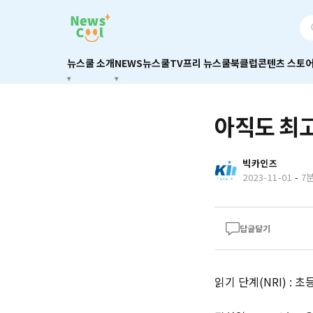
뉴스쿨 소개
NEWS
뉴스쿨TV
프리 뉴스쿨
북클럽
콘텐츠 스토
아직도 최
빅카인즈
2023-11-01
-
7
답글달기
읽기 단계(NRI) : 초등