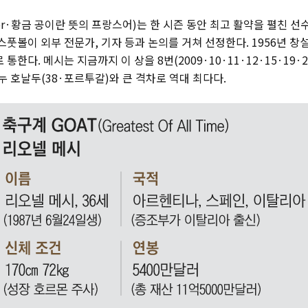
d’or·황금 공이란 뜻의 프랑스어)는 한 시즌 동안 최고 활약을 펼친 
스풋볼이 외부 전문가, 기자 등과 논의를 거쳐 선정한다. 1956년 창
통한다. 메시는 지금까지 이 상을 8번(2009·10·11·12·15·19·2
 호날두(38·포르투갈)와 큰 격차로 역대 최다다.