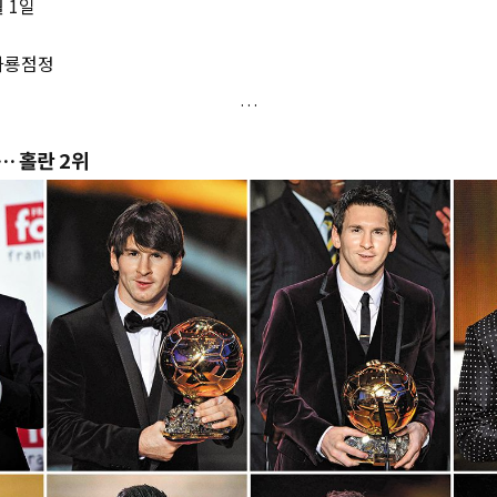
월 1일
 화룡점정
… 홀란 2위