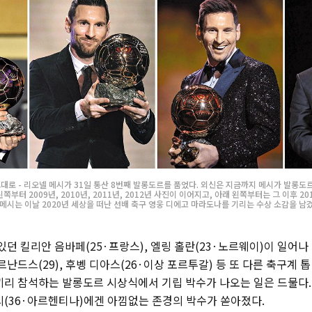
그대로 - 리오넬 메시가 31일 통산 8번째 발롱도르를 품었다. 외신은 지금까지 메시가 발롱도
부터 2009년, 2010년, 2011년, 2012년 사진이 이어지고, 아래 왼쪽부터는 그 이후 2015
 메시는 이날 2020년 세상을 떠난 선배 축구 영웅 디에고 마라도나를 기리는 수상 소감을 남겼
있던 킬리안 음바페(25·프랑스), 엘링 홀란(23·노르웨이)이 일어나
르난드스(29), 후벵 디아스(26·이상 포르투갈) 등 또 다른 축구계 
끼리 참석하는 발롱도르 시상식에서 기립 박수가 나오는 일은 드물다.
시(36·아르헨티나)에겐 아낌없는 존경의 박수가 쏟아졌다.