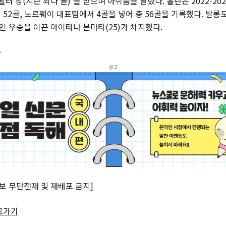
뮐러 상(시즌 최다 골)’을 받으며 아쉬움을 달랬다. 홀란은 2022-2
52골, 노르웨이 대표팀에서 4골을 넣어 총 56골을 기록했다. 발롱
 우승을 이끈 아이타나 본마티(25)가 차지했다.
자
광고
일보 무단전재 및 재배포 금지]
로가기