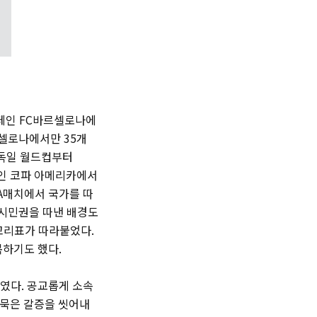
스페인 FC바르셀로나에
르셀로나에서만 35개
 독일 월드컵부터
권인 코파 아메리카에서
A매치에서 국가를 따
 시민권을 따낸 배경도
꼬리표가 따라붙었다.
복하기도 했다.
였다. 공교롭게 소속
 묵은 갈증을 씻어내