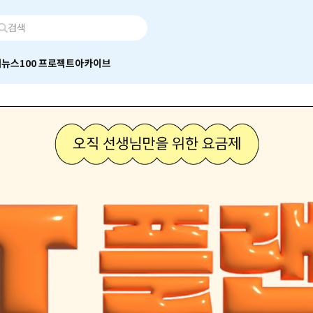
어
뉴스100 프로젝트
아카이브