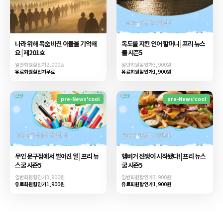
나라 위해 목숨 바친 이들을 기억해
독도를 지킨 인어 할머니 | 프리 뉴스
요 | 제201호
쿨 시즌5
일반회원할인가
2,000원
일반회원할인가
3,900원
유료회원할인가
무료
유료회원할인가
1,900원
pre-News'cool
pre-News'cool
무인 문구점에서 벌어진 일 | 프리 뉴
햄버거 전쟁이 시작됐다! | 프리 뉴스
스쿨 시즌5
쿨 시즌5
일반회원할인가
3,900원
일반회원할인가
3,900원
유료회원할인가
1,900원
유료회원할인가
1,900원