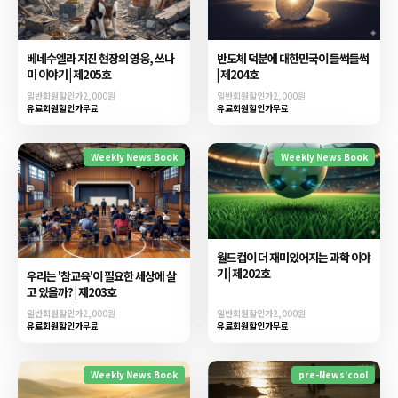
베네수엘라 지진 현장의 영웅, 쓰나
반도체 덕분에 대한민국이 들썩들썩
미 이야기 | 제205호
| 제204호
일반회원할인가
2,000원
일반회원할인가
2,000원
유료회원할인가
무료
유료회원할인가
무료
Weekly News Book
Weekly News Book
월드컵이 더 재미있어지는 과학 이야
기 | 제202호
우리는 '참교육'이 필요한 세상에 살
고 있을까? | 제203호
일반회원할인가
2,000원
일반회원할인가
2,000원
유료회원할인가
무료
유료회원할인가
무료
Weekly News Book
pre-News'cool