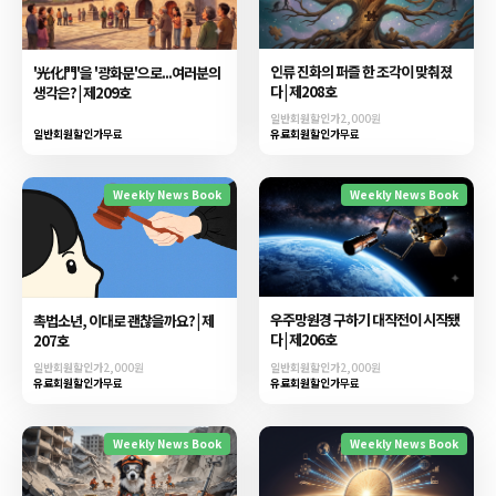
인류 진화의 퍼즐 한 조각이 맞춰졌
'光化門'을 '광화문'으로...여러분의
다 | 제208호
생각은? | 제209호
일반회원할인가
2,000원
일반회원할인가
무료
유료회원할인가
무료
Weekly News Book
Weekly News Book
우주망원경 구하기 대작전이 시작됐
촉법소년, 이대로 괜찮을까요? | 제
다 | 제206호
207호
일반회원할인가
2,000원
일반회원할인가
2,000원
유료회원할인가
무료
유료회원할인가
무료
Weekly News Book
Weekly News Book