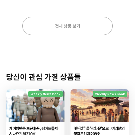
전체 상품 보기
당신이 관심 가질 상품들
Weekly News Book
Weekly News Book
케이팝만큼 후끈후끈, 팝아트를 아
'光化門'을 '광화문'으로...여러분의
시나요? | 제210호
생각은? | 제209호