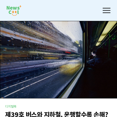
디지털북
제39호 버스와 지하철, 운행할수록 손해?