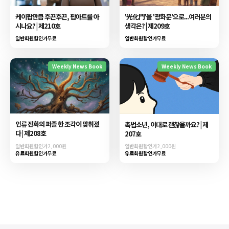
케이팝만큼 후끈후끈, 팝아트를 아
'光化門'을 '광화문'으로...여러분의
시나요? | 제210호
생각은? | 제209호
일반회원할인가
무료
일반회원할인가
무료
Weekly News Book
Weekly News Book
인류 진화의 퍼즐 한 조각이 맞춰졌
촉법소년, 이대로 괜찮을까요? | 제
다 | 제208호
207호
일반회원할인가
2,000원
일반회원할인가
2,000원
유료회원할인가
무료
유료회원할인가
무료