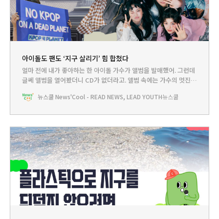
아이돌도 팬도 ‘지구 살리기’ 힘 합쳤다
얼마 전에 내가 좋아하는 한 아이돌 가수가 앨범을 발매했어. 그런데
글쎄 앨범을 열어봤더니 CD가 없더라고. 앨범 속에는 가수의 멋진
모습이 담긴 사진만 있었는데, 사진 뒤에는 QR코드가 있더라고. 이
뉴스쿨 News'Cool - READ NEWS, LEAD YOUTH
뉴스쿨
게 어떻게 된 일일까? 깜빡하고 CD를 넣지 않은 게 아닐까? 쿨리가
알아봤어.