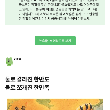
국보훈이 정확히 무슨 뜻이냐고? 쑥스럽게도 나도 어렴풋이 알
고 있어. 나라를 위해 희생한 영웅들을 기억하는 달… 뭐 그런
거 아닐까? 그러고 보니 호국은 뭐고 보훈은 뭔지… 또 현충일
은 정확히 어떤 의미인지 궁금해지네!! 뉴쌤께 여쭤보자.
뉴스쿨TV 영상으로 보기
둘로 갈라진 한반도
둘로 쪼개진 한민족