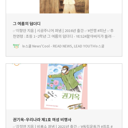
그 여름의 덤더디
✅이향안 지음 | 시공주니어 펴냄 | 2016년 출간 ✅#전쟁 #피난 ✅추
천연령 : 초등 1~2학년 그 여름의 덤더디 - YES24할아버지가 들려주
고, 어머니가 전해 주는 평범한 사람들의 역사한국전쟁이 일어난 지
뉴스쿨 News'Cool - READ NEWS, LEAD YOUTH
뉴스쿨
66년, 휴전 협상을 맺은 지 63년이 지났습니다. 짧은 시간은 아니지
만, 3년간 수백만 명이 생명을 잃고 전 국토를 폐허로 만들었던 한국
전쟁의 피해를 생각하면, 지금 우리는
권기옥-우리나라 제1호 여성 비행사
✅강정연 지음 | 비룡소 펴냄 | 2021년 출간 ✅#독립운동가 #최초 #