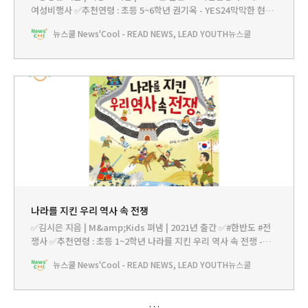
여성비행사 ✅추천연령 : 초등 5~6학년 권기옥 - YES24막막한 현실
에서도 비행의 꿈을 향해 돌진했던권기옥의 위대한 도전기이 작품은
뉴스쿨 News'Cool - READ NEWS, LEAD YOUTH
뉴스쿨
‘없는 길은 만들면 된다’는 정신으로 포기를 모르고 끊임없이 전진했
던 권기옥의 도전기라고 할 수 있다. 대한민국 임시 정부의 항공 학교
가 문을 닫자 중국 항공 학교 입학에
나라를 지킨 우리 역사 속 전쟁
✅김시은 지음 | M&amp;Kids 펴냄 | 2021년 출간 ✅#한반도 #전
쟁사 ✅추천연령 : 초등 1~2학년 나라를 지킨 우리 역사 속 전쟁 -
YES24우리 한반도의 역사를 뒤흔든 전쟁들 속에서 우리 민족의 지
뉴스쿨 News'Cool - READ NEWS, LEAD YOUTH
뉴스쿨
혜와 평화의 소중함을 배워요! 한반도의 역사가 어떻게 흘러왔는지
한눈에 살펴볼 수 있는 전쟁 이야기한반도에 나라가 처음 세워졌을
때부터 이 땅에는 전쟁이