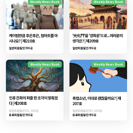
Weekly News Book
Weekly News Book
케이팝만큼 후끈후끈, 팝아트를 아
'光化門'을 '광화문'으로...여러분의
시나요? | 제210호
생각은? | 제209호
일반회원할인가
무료
일반회원할인가
무료
Weekly News Book
Weekly News Book
인류 진화의 퍼즐 한 조각이 맞춰졌
촉법소년, 이대로 괜찮을까요? | 제
다 | 제208호
207호
일반회원할인가
2,000원
일반회원할인가
2,000원
유료회원할인가
무료
유료회원할인가
무료