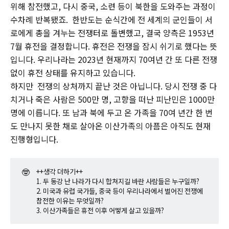
위해 참전했고, 다시 중국, 소련 등이 북한을 도와주는 과정이
수차례 반복됐죠. 한반도는 순식간에 전 세계의 군인들이 서
로에게 총을 겨누는 전쟁터로 돌변했고, 결국 양측은 1953년
7월 휴전을 결정합니다. 휴전은 전쟁을 잠시 쉬기로 했다는 뜻
입니다. 우리나라는 2023년 현재까지 70여년 간 또 다른 전쟁
없이 휴전 상태를 유지하고 있습니다.
하지만 전쟁의 상처까지 끝난 것은 아닙니다. 당시 전쟁 중 다
치거나 죽은 사람은 500만 명, 고향을 떠난 피난민은 1000만
명에 이릅니다. 또 남과 북에 두고 온 가족을 70여 년간 한 번
도 만나지 못한 채로 살아온 이산가족의 아픔은 아직도 현재
진행형입니다.
🤓
++생각 더하기++
1. 두 동강 난 나라가 다시 합쳐지길 바란 사람들은 누구일까?
2. 미국과 유럽 국가들, 중국 등이 우리나라에서 벌어진 전쟁에
참전한 이유는 무엇일까?
3. 이산가족들은 휴전 이후 어떻게 살고 있을까?