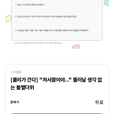
디지털북
[쿨리가 간다] "처서쯤이야..." 물러날 생각 없
는 불볕더위
무료
판매가