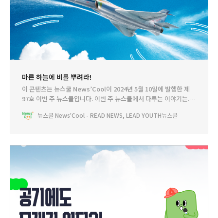
마른 하늘에 비를 뿌려라!
이 콘텐츠는 뉴스쿨 News’Cool이 2024년 5월 10일에 발행한 제
97호 이번 주 뉴스쿨입니다.‌ 이번 주 뉴스쿨에서 다루는 이야기는...
HEADLINE - 가뭄과 산불 해결사로 떠오른 ‘구름씨‘뉴스쿨TV - 공
뉴스쿨 News'Cool - READ NEWS, LEAD YOUTH
뉴스쿨
기에도 무게가 있다?!PLAY - 일일 기상 캐스터로 변신!BOOKCLUB
- 날씨 박사로 만들어줄 책!🌦️고려시대에는 가뭄이 들면 비를 내려
달라고 하늘에 비는 ‘기우제’를 지냈다고 해.