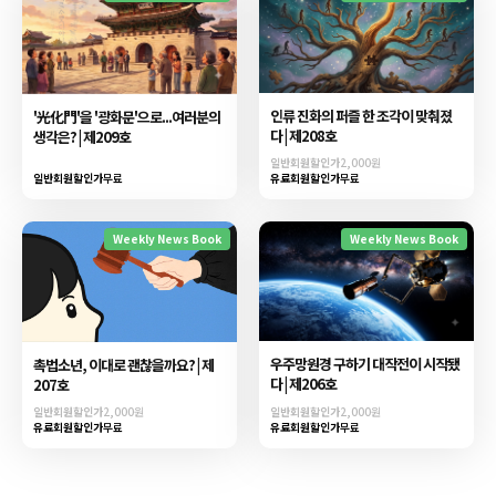
인류 진화의 퍼즐 한 조각이 맞춰졌
'光化門'을 '광화문'으로...여러분의
다 | 제208호
생각은? | 제209호
일반회원할인가
2,000원
일반회원할인가
무료
유료회원할인가
무료
Weekly News Book
Weekly News Book
우주망원경 구하기 대작전이 시작됐
촉법소년, 이대로 괜찮을까요? | 제
다 | 제206호
207호
일반회원할인가
2,000원
일반회원할인가
2,000원
유료회원할인가
무료
유료회원할인가
무료