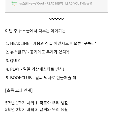
뉴스쿨 News'Cool - READ NEWS, LEAD YOUTH
뉴스쿨
들을 준비했어. 날씨의 세계를 함께 탐험해보자!날씨 이야기✅브리
타 테큰트럽 지음 | 북뱅크 | 160쪽 ✅#시화집같은책 #풍경화 ✅추천
연령: 7~8세 날씨 이야기 -
이번 주 뉴스쿨에서 다루는 이야기는...
HEADLINE - 가뭄과 산불 해결사로 떠오른 '구름씨'
뉴스쿨TV - 공기에도 무게가 있다?!
QUIZ
PLAY - 일일 기상캐스터로 변신!
BOOKCLUB - 날씨 박사로 만들어줄 책
[초등 교과 연계]
5학년 1학기 사회 1. 국토와 우리 생활
5학년 2학기 과학 3. 날씨와 우리 생활