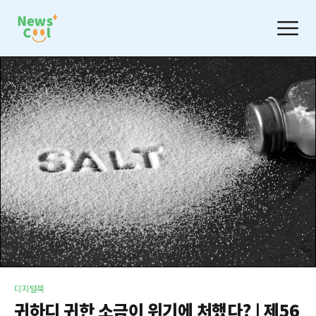
디지털북
귀하디 귀한 소금이 위기에 처했다? | 제56