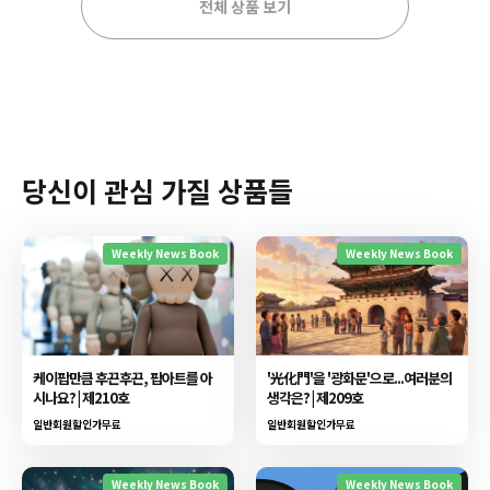
전체 상품 보기
당신이 관심 가질 상품들
Weekly News Book
Weekly News Book
케이팝만큼 후끈후끈, 팝아트를 아
'光化門'을 '광화문'으로...여러분의
시나요? | 제210호
생각은? | 제209호
일반회원할인가
무료
일반회원할인가
무료
Weekly News Book
Weekly News Book