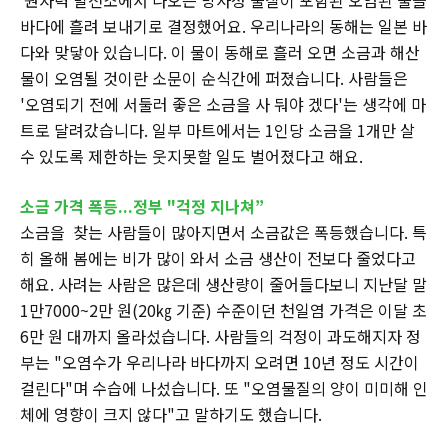
원자력 발전소에서 나오는 방사성 물질이 포함된 오염된 물을
바다에 흘려 보내기로 결정했어요. 우리나라의 동해는 일본 바
다와 맞닿아 있습니다. 이 물이 동해로 흘러 오면 소금과 해산
물이 오염될 것이란 소문이 순식간에 퍼졌습니다. 사람들은
'오염되기 전에 서둘러 좋은 소금을 사 둬야 겠다'는 생각에 마
트로 달려갔습니다. 일부 마트에서는 1인당 소금을 1개만 살
수 있도록 제한하는 웃지못할 일도 벌어졌다고 해요.
소금 가격 폭등...정부 "걱정 지나쳐”
소금을 찾는 사람들이 많아지면서 소금값은 폭등했습니다. 특
히 올해 봄에는 비가 많이 와서 소금 생산이 전보다 줄었다고
해요. 사려는 사람은 많은데 생산량이 줄어들다보니 지난달 말
1만7000~2만 원(20㎏ 기준) 수준이던 천일염 가격은 이달 초
6만 원 대까지 올라섰습니다. 사람들의 걱정이 과도해지자 정
부는 "오염수가 우리나라 바다까지 오려면 10년 정도 시간이
걸린다"며 수습에 나섰습니다. 또 "오염물질의 양이 미미해 인
체에 영향이 크지 않다"고 말하기도 했습니다.