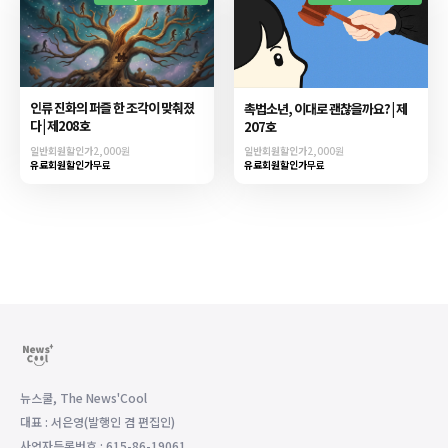
인류 진화의 퍼즐 한 조각이 맞춰졌
촉법소년, 이대로 괜찮을까요? | 제
다 | 제208호
207호
일반회원할인가
2,000원
일반회원할인가
2,000원
유료회원할인가
무료
유료회원할인가
무료
뉴스쿨, The News'Cool
대표 : 서은영(발행인 겸 편집인)
사업자등록번호 : 615-86-19061