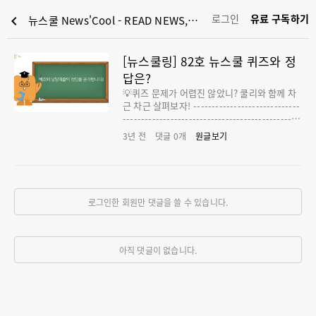
로그인
유료 구독하기
chevron_left
뉴스쿨 News'Cool - READ NEWS, LEAD YOUTH : [뉴스쿨링] 82호 뉴스쿨 퀴즈와 정답은?
[뉴스쿨링] 82호 뉴스쿨 퀴즈와 정
답은?
💡퀴즈 문제가 어렵진 않았니? 쿨리와 함께 차
근 차근 살펴보자! -----------------------------
------------------------------------------------
--- 1. 헤드라인(HEADLINE)을 읽고 오징어에
3년 전
댓글
0
개
원글보기
대한 다음 보기의 설명 중 틀린 것을 골라봐. ①
전 세계 오징어의 종류는 400종이 넘어. ② 오
징어가 살기에 적당한 바다의 온도는 15도 안팎
이야. ③ 수년 전 우리나라 동해에서는 여름철
에 오징어를 많이 잡을 수 있었어. ④ 우리 식
로그인한 회원만 댓글을 쓸 수 있습니다.
탁에 많이 오르는 살오징어는 무리를 지어 이동
해. 👉정답은 ③이야. 헤드라인에 답이 있어.
우리나라 동해의 오징어 최대 성어기는 9월~1
월이야. 성어기는 오징어가 가장 많이 잡히는
아직 댓글이 없습니다.
시기지. 그러니까 수년 전 우리나라 동해에서는
여름철이 아니라 가을~겨울 사이에 오징어를
많이 잡을 수 있었어. --------------------------
--------------