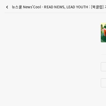
chevron_left
뉴스쿨 News'Cool - READ NEWS, LEAD YOUTH : [북