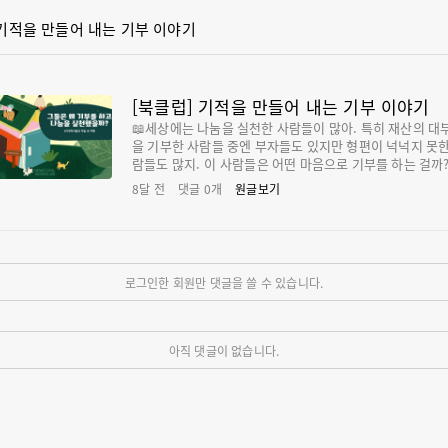
클럽] 기적을 만들어 내는 기부 이야기
[북클럽] 기적을 만들어 내는 기부 이야기
📖세상에는 나눔을 실천한 사람들이 많아. 특히 재산의 대
을 기부한 사람들 중엔 부자들도 있지만 형편이 넉넉지 못한
람들도 많지. 이 사람들은 어떤 마음으로 기부를 하는 걸까?
들의 마음을 들여다본다면 우리도 따뜻한 마음을 나누는 
8달 전
댓글
0
개
원글보기
이 될 수 있을지도 몰라. 오늘은 기부를 실천한 사람들의 
기를 읽어보며 이들이 어떤 마음가짐으로 기부를 했는지, 
의 기부가 어떤 변화를 일으켰는지 알아보자.알렉스 스콧,
네이드의 기적 ✅파멜라 하워드 지음 | 다산기획 | 68쪽 ✅
기부천사 ✅추천연령 : 7~9세 알렉스 스콧, 레모네이드의 기적
로그인한 회원만 댓글을 쓸 수 있습니다.
| 파멜라 하워드 | 다산기획 - 예스24레모네이드 한 잔으로
을 이룬 알렉스 스콧의 이야기어린이들은 누구나 다 세상을
꿀 힘이 있어요!맘스 초이스 어워드 수상? 벤자민 프랭클린
워드 금상 수상[오프라 윈프리 토크쇼], NBC [오늘의 쇼] 
아직 댓글이 없습니다.
서 격찬한 알렉스 스콧의 감동을 만나보세요 레모네…다산
획파멜라 하워드 [https:/