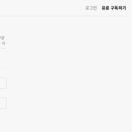
로그인
유료 구독하기
부분
 사
 이
사람
이야
이들
 레모
#어린
 기적
 바
 어
등에
기