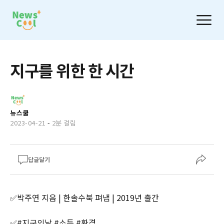
지구를 위한 한 시간
뉴스쿨
2023-04-21
-
2분 걸림
답글달기
✅박주연 지음 | 한솔수북 펴냄 | 2019년 출간
✅#지구의날 #소등 #환경