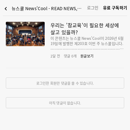
로그인
유료 구독하기
chevron_left
뉴스쿨 News'Cool - READ NEWS, LEAD YOUTH : 우리는 '참교육'이 필요한 세상에 살고 있을까?
우리는 '참교육'이 필요한 세상에
살고 있을까?
이 콘텐츠는 뉴스쿨 News'Cool이 2026년 6월
19일에 발행한 제203호 이번 주 뉴스쿨입니다.‌
------------------------------------------------
-------------------------------- 🤓쿨리는 최근
2달 전
댓글
0
개
원글보기
학교에서 '교권 보호 교육'을 받았어. 덕분에 많
은 선생님들이 어려움을 겪고 있다는 사실을 알
게 됐지. 이건 일부 학교만의 문제가 아니야. 그
런데 최근 이런 상황을 가감없이 보여주는 드라
마가 화제를 모으고 있대. 제목은 '참교육'. 비
로그인한 회원만 댓글을 쓸 수 있습니다.
록 이 드라마는 청소년관람불가라서 우리가 볼
수는 없지만 이 드라마가 화제인 이유가 뭔지,
이 드라마를 통해 우리가 생각해볼 것들은 없는
지 짚어볼 필요가 있을 것 같아. 쿨리가 취재한
아직 댓글이 없습니다.
이야기를 들어봐.드라마 '참교육'이 세상에 던
진 질문 현실에서도 교권보호국이 필요할까?
지난 6월 5일, 인터넷 동영상 서비스 넷플릭스
에 드라마 한 편이 공개됐습니다. 제목은 ‘참교
육’. 대한민국 학교