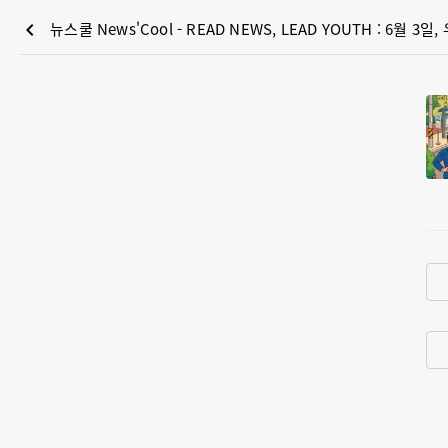
chevron_left
뉴스쿨 News'Cool - READ NEWS, LEAD YOUTH : 6월 3