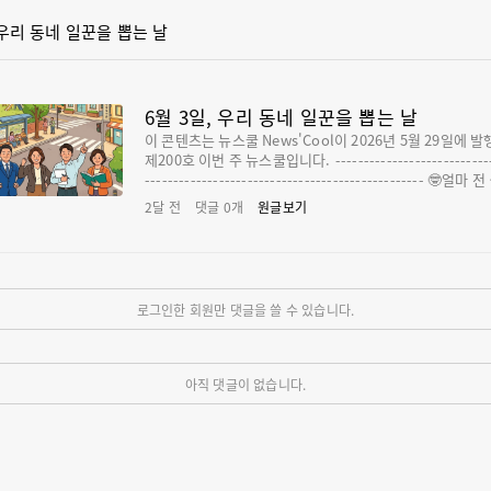
일, 우리 동네 일꾼을 뽑는 날
6월 3일, 우리 동네 일꾼을 뽑는 날
이 콘텐츠는 뉴스쿨 News'Cool이 2026년 5월 29일에 
제200호 이번 주 뉴스쿨입니다.‌ -------------------------------
------------------------------------------------- 🤓얼마 전 거
리에서 빨간색과 파란색으로 알록달록하게 꾸민 트럭이 지
2달 전
댓글
0
개
원글보기
는 모습을 본 적이 있어. 차 위에 선 어른들은 손을 흔들며 
부탁합니다!”, “기호 ○○번, 저를 뽑아주세요!”라고 크게
고 있었지. 이 차들의 정체는 바로 ‘선거 유세차’야. 지난 5월
1일부터 제9회 전국동시지방선거를 위한 공식 선거운동이
작됐거든. 후보자들은 5월 21일부터 6월 2일까지 유세차를
로그인한 회원만 댓글을 쓸 수 있습니다.
고 다니거나 길거리에서 인사를 하며 자신의 공약을 알릴 수
어. 몇몇 어른들은 “시끄럽다”며 얼굴을 찌푸리기도 하지만
런 선거운동 덕분에 우리 동네에서 어떤 사람들이 선거에 
는지 알 수 있기도 해. 그렇다면 6월 3일 전국에서 열리는 
아직 댓글이 없습니다.