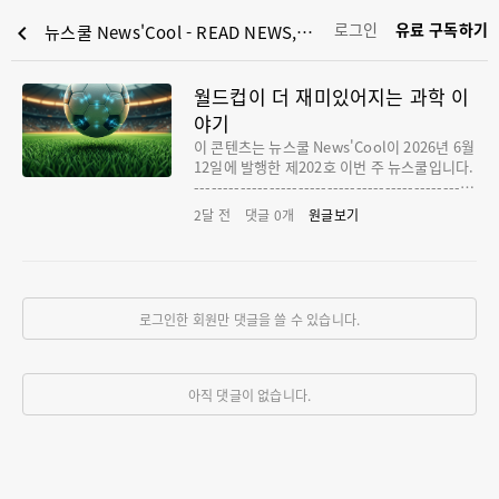
로그인
유료 구독하기
chevron_left
뉴스쿨 News'Cool - READ NEWS, LEAD YOUTH : 월드컵이 더 재미있어지는 과학 이야기
월드컵이 더 재미있어지는 과학 이
야기
이 콘텐츠는 뉴스쿨 News'Cool이 2026년 6월
12일에 발행한 제202호 이번 주 뉴스쿨입니다.‌
------------------------------------------------
-------------------------------- 🤓축구를 좋아
2달 전
댓글
0
개
원글보기
하는 뉴스쿨러 친구들이 많지? 세계 축구팬들의
축제, 월드컵이 드디어 막을 올렸어!그런데 지
금 보니 이번 월드컵은 미국, 캐나다, 멕시코
등, 무려 세 나라에서 동시에 열리네? 지도를 펼
쳐보니 세 나라 모두 무척 커서 경기장들이 꽤
로그인한 회원만 댓글을 쓸 수 있습니다.
멀리 떨어져 있더라고. 이렇게 여러 지역에서
경기를 하면 선수들이 기량을 마음껏 펼치기 어
렵지 않을까? 그런데, 걱정 마. 월드컵을 개최하
는 각 나라와 선수들이 이미 철저한 준비를 하
아직 댓글이 없습니다.
고 있거든. 쿨리가 이번 월드컵의 특별한 점을
소개해줄게.막 오른 2026 북중미 월드컵 잔디
5mm가 승부를 가른다 2026년 6월 12일(이하
한국시간), 세계 축구팬들의 시선은 미국, 캐나
다, 멕시코