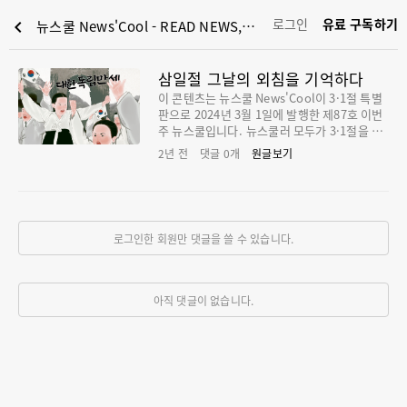
로그인
유료 구독하기
chevron_left
뉴스쿨 News'Cool - READ NEWS, LEAD YOUTH : 삼일절 그날의 외침을 기억하다
삼일절 그날의 외침을 기억하다
이 콘텐츠는 뉴스쿨 News'Cool이 3·1절 특별
판으로 2024년 3월 1일에 발행한 제87호 이번
주 뉴스쿨입니다.‌ 뉴스쿨러 모두가 3·1절을 뜻
깊게 보낼 수 있도록 온라인 기사와 디지털 뉴
2년 전
댓글
0
개
원글보기
스북(pdf)을 모두 무료로 제공합니다! 이번 주
뉴스쿨에서 다루는 이야기는... 1. HEADLINE
- 삼천리 금수강산 뒤덮은 "대한 독립 만세" 2.
뉴스쿨TV - 조선 독립을 함께 외친 외국인이 있
다?! 3. QUIZ 4. PLAY - 방방곡곡 3·1운동의
로그인한 회원만 댓글을 쓸 수 있습니다.
흔적을 찾아서 5. BOOKCLUB - 어린이 독립운
동가를 만나다 [https://newscool.co/shop-
105th0301/] ----------------------------------
----------------------------------------------
아직 댓글이 없습니다.
👀삼일절(3·1절)은 1919년 3월부터 8월까지
우리나라 안팎에서 대규모로 벌어진 독립 운동
의 시작을 기념하는 날이야. 어른부터